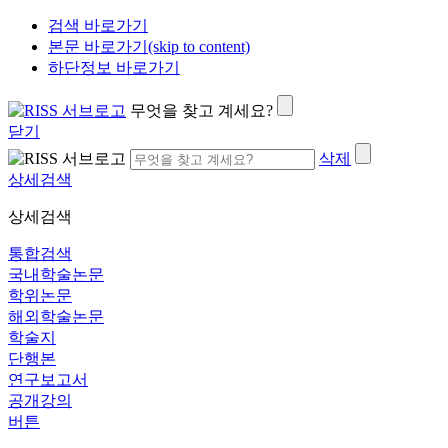
검색 바로가기
본문 바로가기(skip to content)
하단정보 바로가기
무엇을 찾고 계세요?
닫기
삭제
상세검색
상세검색
통합검색
국내학술논문
학위논문
해외학술논문
학술지
단행본
연구보고서
공개강의
버튼