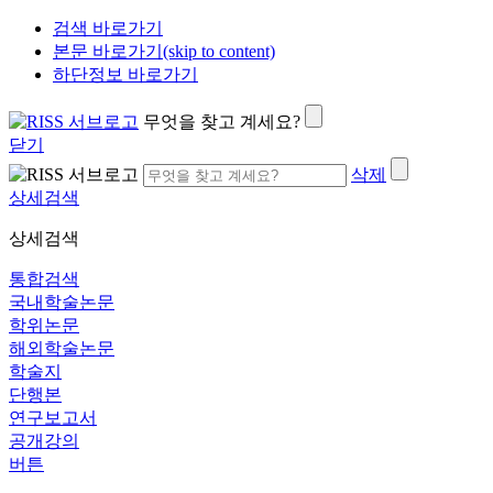
검색 바로가기
본문 바로가기(skip to content)
하단정보 바로가기
무엇을 찾고 계세요?
닫기
삭제
상세검색
상세검색
통합검색
국내학술논문
학위논문
해외학술논문
학술지
단행본
연구보고서
공개강의
버튼