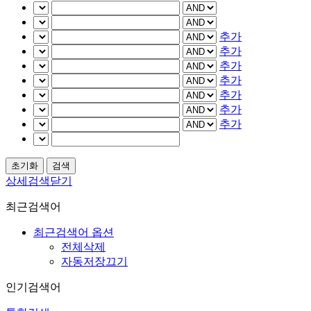
추가
추가
추가
추가
추가
추가
추가
상세검색닫기
최근검색어
최근검색어 옵션
전체삭제
자동저장끄기
인기검색어