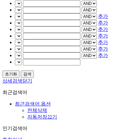
추가
추가
추가
추가
추가
추가
추가
상세검색닫기
최근검색어
최근검색어 옵션
전체삭제
자동저장끄기
인기검색어