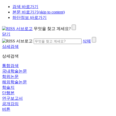
검색 바로가기
본문 바로가기(skip to content)
하단정보 바로가기
무엇을 찾고 계세요?
닫기
삭제
상세검색
상세검색
통합검색
국내학술논문
학위논문
해외학술논문
학술지
단행본
연구보고서
공개강의
버튼