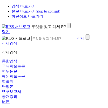
검색 바로가기
본문 바로가기(skip to content)
하단정보 바로가기
무엇을 찾고 계세요?
닫기
삭제
상세검색
상세검색
통합검색
국내학술논문
학위논문
해외학술논문
학술지
단행본
연구보고서
공개강의
버튼