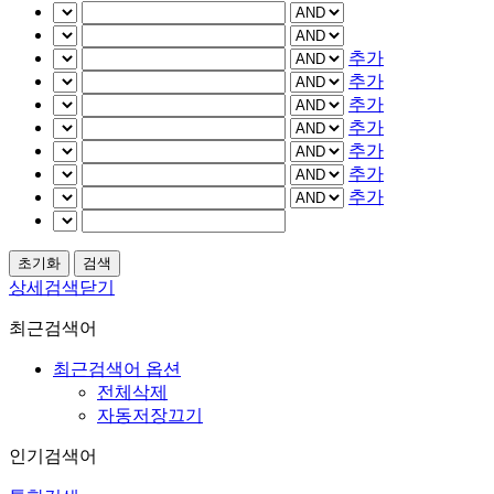
추가
추가
추가
추가
추가
추가
추가
상세검색닫기
최근검색어
최근검색어 옵션
전체삭제
자동저장끄기
인기검색어