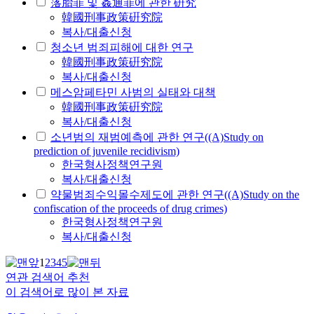
落胎罪 및 姦通罪에 관한 硏究
韓國刑事政策硏究院
복사/대출신청
청소년 범죄피해에 대한 연구
韓國刑事政策硏究院
복사/대출신청
메스암페타민 사범의 실태와 대책
韓國刑事政策硏究院
복사/대출신청
소년범의 재범예측에 관한 연구((A)Study on
prediction of juvenile recidivism)
한국형사정책연구원
복사/대출신청
약물범죄수익몰수제도에 관한 연구((A)Study on the
confiscation of the proceeds of drug crimes)
한국형사정책연구원
복사/대출신청
1
2
3
4
5
연관 검색어 추천
이 검색어로 많이 본 자료