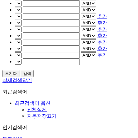
추가
추가
추가
추가
추가
추가
추가
상세검색닫기
최근검색어
최근검색어 옵션
전체삭제
자동저장끄기
인기검색어