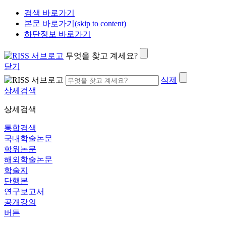
검색 바로가기
본문 바로가기(skip to content)
하단정보 바로가기
무엇을 찾고 계세요?
닫기
삭제
상세검색
상세검색
통합검색
국내학술논문
학위논문
해외학술논문
학술지
단행본
연구보고서
공개강의
버튼