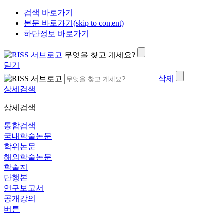
검색 바로가기
본문 바로가기(skip to content)
하단정보 바로가기
무엇을 찾고 계세요?
닫기
삭제
상세검색
상세검색
통합검색
국내학술논문
학위논문
해외학술논문
학술지
단행본
연구보고서
공개강의
버튼