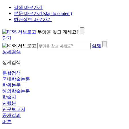
검색 바로가기
본문 바로가기(skip to content)
하단정보 바로가기
무엇을 찾고 계세요?
닫기
삭제
상세검색
상세검색
통합검색
국내학술논문
학위논문
해외학술논문
학술지
단행본
연구보고서
공개강의
버튼