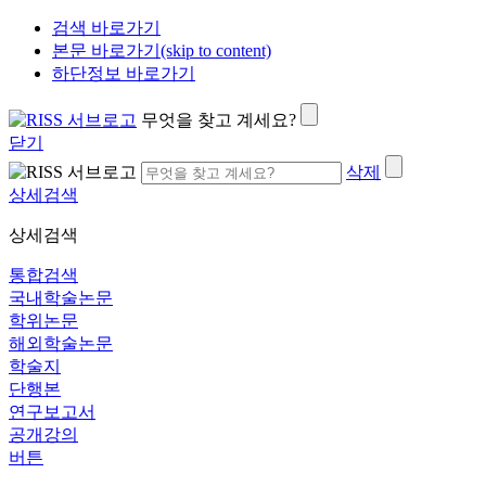
검색 바로가기
본문 바로가기(skip to content)
하단정보 바로가기
무엇을 찾고 계세요?
닫기
삭제
상세검색
상세검색
통합검색
국내학술논문
학위논문
해외학술논문
학술지
단행본
연구보고서
공개강의
버튼