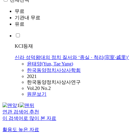
무료
기관내 무료
유료
KCI등재
신라 성덕왕대의 정치 질서와 ‘종실 · 척리(宗室·戚里)’
윤태양(Yun, Tae Yang)
한국동양정치사상사학회
2021
한국동양정치사상사연구
Vol.20 No.2
원문보기
1
연관 검색어 추천
이 검색어로 많이 본 자료
활용도 높은 자료