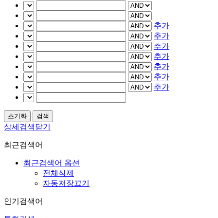
추가
추가
추가
추가
추가
추가
추가
상세검색닫기
최근검색어
최근검색어 옵션
전체삭제
자동저장끄기
인기검색어