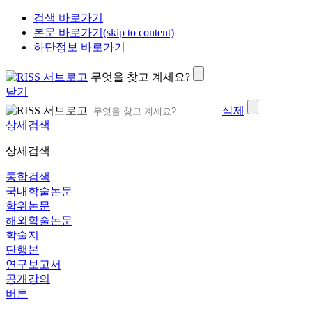
검색 바로가기
본문 바로가기(skip to content)
하단정보 바로가기
무엇을 찾고 계세요?
닫기
삭제
상세검색
상세검색
통합검색
국내학술논문
학위논문
해외학술논문
학술지
단행본
연구보고서
공개강의
버튼