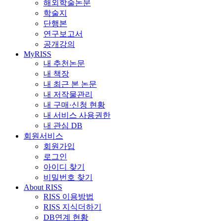
해외학술논문
학술지
단행본
연구보고서
공개강의
MyRISS
내 추천논문
내 책장
내 최근 본 논문
내 저작물관리
내 구매·신청 현황
내 서비스 사용권한
내 관심 DB
회원서비스
회원가입
로그인
아이디 찾기
비밀번호 찾기
About RISS
RISS 이용방법
RISS 지식더하기
DB연계 현황