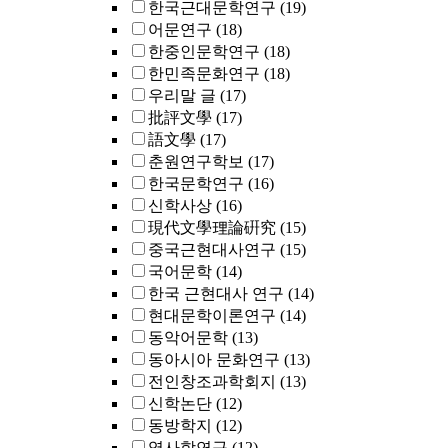
한국근대문학연구
(19)
어문연구
(18)
한중인문학연구
(18)
한민족문화연구
(18)
우리말 글
(17)
批評文學
(17)
語文學
(17)
춘원연구학보
(17)
한국문학연구
(16)
신학사상
(16)
現代文學理論硏究
(15)
중국근현대사연구
(15)
국어문학
(14)
한국 근현대사 연구
(14)
현대문학이론연구
(14)
동악어문학
(13)
동아시아 문화연구
(13)
전인창조과학회지
(13)
신학논단
(12)
동방학지
(12)
역사학연구
(12)