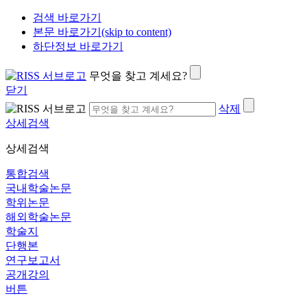
검색 바로가기
본문 바로가기(skip to content)
하단정보 바로가기
무엇을 찾고 계세요?
닫기
삭제
상세검색
상세검색
통합검색
국내학술논문
학위논문
해외학술논문
학술지
단행본
연구보고서
공개강의
버튼