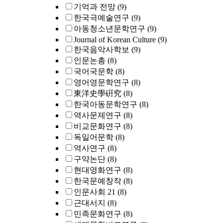
기억과 전망
(9)
한국극예술연구
(9)
아동청소년문학연구
(9)
Journal of Korean Culture
(9)
한국음악사학보
(9)
인문논총
(8)
국어국문학
(8)
영어영문학연구
(8)
東洋史學硏究
(8)
한국아동문학연구
(8)
역사문제연구
(8)
비교문화연구
(8)
독일어문학
(8)
역사연구
(8)
구약논단
(8)
현대영화연구
(8)
한국문예창작
(8)
인문사회 21
(8)
근대서지
(8)
민족문화연구
(8)