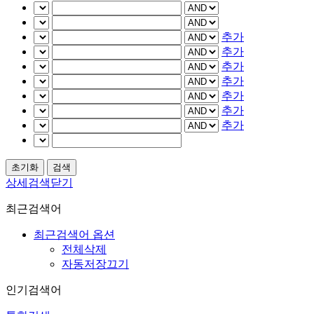
추가
추가
추가
추가
추가
추가
추가
상세검색닫기
최근검색어
최근검색어 옵션
전체삭제
자동저장끄기
인기검색어