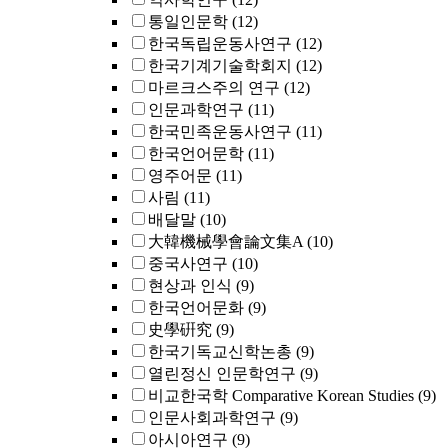
통일인문학
(12)
한국독립운동사연구
(12)
한국기계기술학회지
(12)
마르크스주의 연구
(12)
인문과학연구
(11)
한국민족운동사연구
(11)
한국언어문학
(11)
영주어문
(11)
사림
(11)
배달말
(10)
大韓機械學會論文集A
(10)
중국사연구
(10)
현상과 인식
(9)
한국언어문화
(9)
史學硏究
(9)
한국기독교신학논총
(9)
열린정신 인문학연구
(9)
비교한국학 Comparative Korean Studies
(9)
인문사회과학연구
(9)
아시아연구
(9)