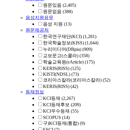
원문있음
(2,405)
원문없음
(388)
음성지원유무
음성 지원
(13)
원문제공처
한국연구재단(KCI)
(1,281)
한국학술정보(KISS)
(1,044)
누리미디어(DBpia)
(909)
교보문고(스콜라)
(358)
학술교육원(eArticle)
(175)
KERIS(RISS)
(125)
KISTI(NDSL)
(73)
코리아스칼라(코리아스칼라)
(52)
KERIS(RISS)
(42)
등재정보
KCI등재
(2,267)
KCI등재후보
(209)
KCI우수등재
(55)
SCOPUS
(14)
구)KCI등재(통합)
(9)
ESCI
(7)