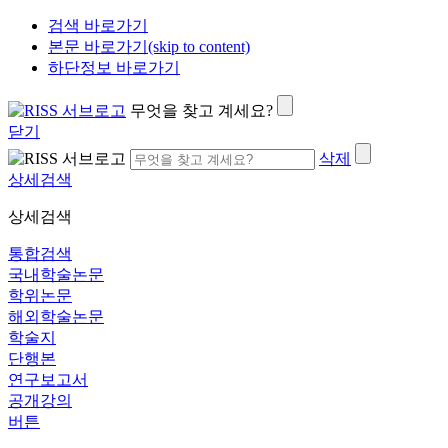
검색 바로가기
본문 바로가기(skip to content)
하단정보 바로가기
무엇을 찾고 계세요?
닫기
삭제
상세검색
상세검색
통합검색
국내학술논문
학위논문
해외학술논문
학술지
단행본
연구보고서
공개강의
버튼