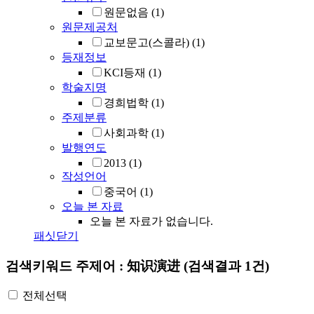
원문없음
(1)
원문제공처
교보문고(스콜라)
(1)
등재정보
KCI등재
(1)
학술지명
경희법학
(1)
주제분류
사회과학
(1)
발행연도
2013
(1)
작성언어
중국어
(1)
오늘 본 자료
오늘 본 자료가 없습니다.
패싯닫기
검색키워드
주제어 : 知识演进
(검색결과 1건)
전체선택