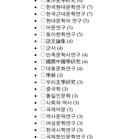
東洋史學硏究
(8)
한국현대문학연구
(7)
한국근대문학연구
(7)
현대문학의 연구
(5)
어문연구
(5)
동아한학연구
(5)
語文論集
(4)
군사
(4)
민족문학사연구
(4)
國際中國學硏究
(4)
대동문화연구
(4)
學林
(3)
우리文學硏究
(3)
중국학
(3)
통일인문학
(3)
사회와 역사
(3)
국제어문
(3)
역사문제연구
(3)
여성문학연구
(3)
한국시학연구
(3)
국제한인문학연구
(3)