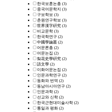
한국보훈논총
(3)
중국어문학지
(3)
구보학보
(3)
춘원연구학보
(3)
世界漢字硏究
(3)
비교문학
(3)
한국학연구
(2)
中國學論叢
(2)
어문론총
(2)
어문논집
(2)
梨花史學硏究
(2)
語文學
(2)
이화어문논집
(2)
인문과학연구
(2)
동화와 번역
(2)
동남아시아연구
(2)
인문과학
(2)
선교와 신학
(2)
한국근현대미술사학
(2)
통일과 평화
(2)