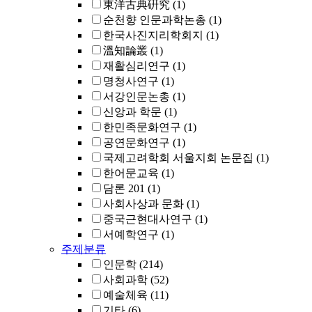
東洋古典硏究
(1)
순천향 인문과학논총
(1)
한국사진지리학회지
(1)
溫知論叢
(1)
재활심리연구
(1)
명청사연구
(1)
서강인문논총
(1)
신앙과 학문
(1)
한민족문화연구
(1)
공연문화연구
(1)
국제고려학회 서울지회 논문집
(1)
한어문교육
(1)
담론 201
(1)
사회사상과 문화
(1)
중국근현대사연구
(1)
서예학연구
(1)
주제분류
인문학
(214)
사회과학
(52)
예술체육
(11)
기타
(6)