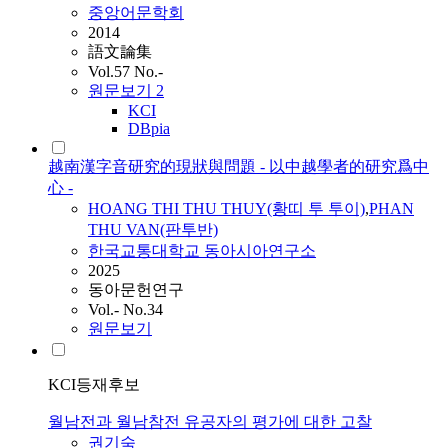
중앙어문학회
2014
語文論集
Vol.57 No.-
원문보기
2
KCI
DBpia
越南漢字音研究的現狀與問題 - 以中越學者的研究爲中
心 -
HOANG THI THU THUY(황띠 투 투이)
,
PHAN
THU VAN(판투반)
한국교통대학교 동아시아연구소
2025
동아문헌연구
Vol.- No.34
원문보기
KCI등재후보
월남전과 월남참전 유공자의 평가에 대한 고찰
권기숙