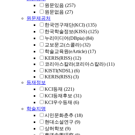
원문있음
(257)
원문없음
(27)
원문제공처
한국연구재단(KCI)
(135)
한국학술정보(KISS)
(125)
누리미디어(DBpia)
(84)
교보문고(스콜라)
(32)
학술교육원(eArticle)
(17)
KERIS(RISS)
(12)
코리아스칼라(코리아스칼라)
(11)
KISTI(NDSL)
(6)
KERIS(RISS)
(3)
등재정보
KCI등재
(221)
KCI등재후보
(31)
KCI우수등재
(6)
학술지명
시민문화춘추
(18)
현대소설연구
(9)
상허학보
(9)