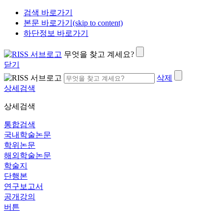
검색 바로가기
본문 바로가기(skip to content)
하단정보 바로가기
무엇을 찾고 계세요?
닫기
삭제
상세검색
상세검색
통합검색
국내학술논문
학위논문
해외학술논문
학술지
단행본
연구보고서
공개강의
버튼