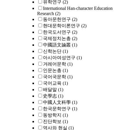
유학연구
(2)
International Han-character Education
Research
(2)
동아문헌연구
(2)
현대문학이론연구
(2)
한국도서연구
(2)
국제정치논총
(2)
中國語文論叢
(1)
신학논단
(1)
아시아여성연구
(1)
겨레어문학
(1)
인문논총
(1)
국어국문학
(1)
국어교육
(1)
배달말
(1)
史學志
(1)
中國人文科學
(1)
한국문학연구
(1)
동방학지
(1)
진단학보
(1)
역사와 현실
(1)