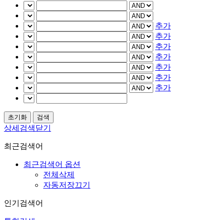
추가
추가
추가
추가
추가
추가
추가
상세검색닫기
최근검색어
최근검색어 옵션
전체삭제
자동저장끄기
인기검색어