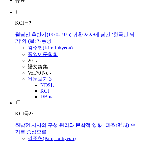
유료
KCI등재
월남전 후반기(1970-1975) 귀환 서사에 담긴 ‘한국민 되
기’의 (불)가능성
김주현(Kim Juhyeon)
중앙어문학회
2017
語文論集
Vol.70 No.-
원문보기
3
NDSL
KCI
DBpia
KCI등재
월남전 서사의 구성 원리와 문학적 영향 : 파월(派越) 수
기를 중심으로
김주현(Kim, Ju-hyeon)