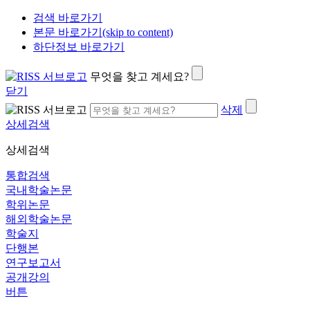
검색 바로가기
본문 바로가기(skip to content)
하단정보 바로가기
무엇을 찾고 계세요?
닫기
삭제
상세검색
상세검색
통합검색
국내학술논문
학위논문
해외학술논문
학술지
단행본
연구보고서
공개강의
버튼