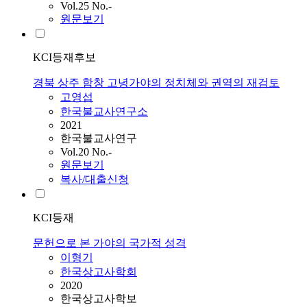
Vol.25 No.-
원문보기
KCI등재후보
경북 상주 함창 고녕가야의 정치체와 권역의 재검토
고영섭
한국불교사연구소
2021
한국불교사연구
Vol.20 No.-
원문보기
복사/대출신청
KCI등재
문헌으로 본 가야의 국가적 성격
이형기
한국상고사학회
2020
한국상고사학보