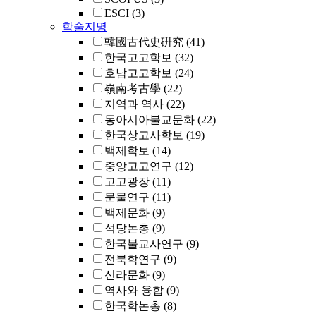
ESCI
(3)
학술지명
韓國古代史硏究
(41)
한국고고학보
(32)
호남고고학보
(24)
嶺南考古學
(22)
지역과 역사
(22)
동아시아불교문화
(22)
한국상고사학보
(19)
백제학보
(14)
중앙고고연구
(12)
고고광장
(11)
문물연구
(11)
백제문화
(9)
석당논총
(9)
한국불교사연구
(9)
전북학연구
(9)
신라문화
(9)
역사와 융합
(9)
한국학논총
(8)