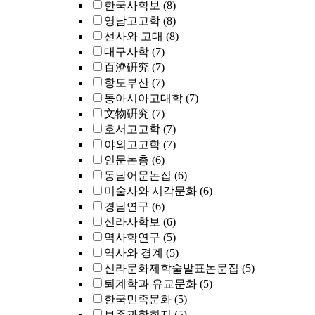
한국사학보
(8)
영남고고학
(8)
선사와 고대
(8)
대구사학
(7)
百濟硏究
(7)
항도부산
(7)
동아시아고대학
(7)
文物硏究
(7)
호서고고학
(7)
야외고고학
(7)
인문논총
(6)
동남어문논집
(6)
미술사와 시각문화
(6)
경남연구
(6)
신라사학보
(6)
역사학연구
(5)
역사와 경계
(5)
신라문화제학술발표논문집
(5)
퇴계학과 유교문화
(5)
한국민족문화
(5)
보존과학회지
(5)