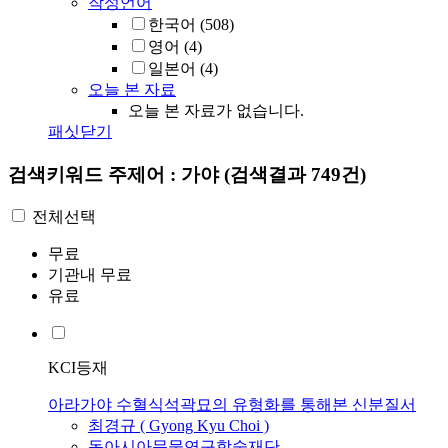
작성언어
한국어
(508)
영어
(4)
일본어
(4)
오늘 본 자료
오늘 본 자료가 없습니다.
패싯닫기
검색키워드
주제어 : 가야
(검색결과 749건)
전체선택
무료
기관내 무료
유료
KCI등재
아라가야 수혈식석곽묘의 유형화를 통해본 신분질서
최경규 ( Gyong Kyu Choi )
동아시아문물연구학술재단