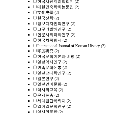
한국사진지리학회지
(2)
대한건축학회논문집
(2)
文化史學
(2)
한국선학
(2)
정보디자인학연구
(2)
고구려발해연구
(2)
인문사회과학연구
(2)
한국차학회지
(2)
International Journal of Korean History
(2)
印度硏究
(2)
한국문학이론과 비평
(2)
일본역사연구
(2)
민족문화논총
(2)
일본근대학연구
(2)
일본연구
(2)
일본언어문화
(2)
역사와교육
(2)
온지논총
(2)
세계환단학회지
(2)
일어일문학연구
(2)
역사와융합
(2)