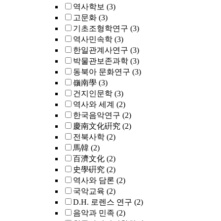
역사학보
(3)
고문화
(3)
기초조형학연구
(3)
역사민속학
(3)
한일관계사연구
(3)
박물관보존과학
(3)
동북아 문화연구
(3)
嶺南學
(3)
건지인문학
(3)
역사와 세계
(2)
한국음악연구
(2)
慶南文化硏究
(2)
전북사학
(2)
馬韓
(2)
百濟文化
(2)
史學硏究
(2)
역사와 담론
(2)
국악교육
(2)
D.H. 로렌스 연구
(2)
음악과 민족
(2)