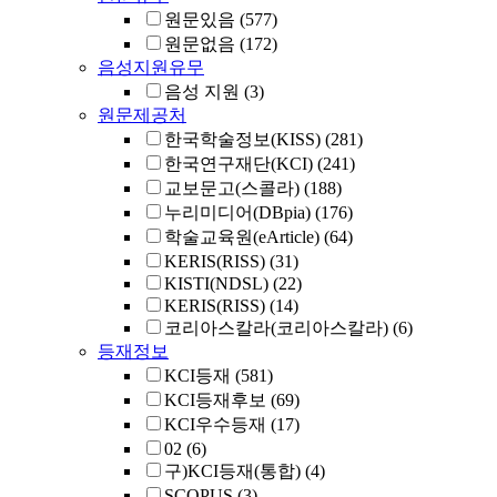
원문있음
(577)
원문없음
(172)
음성지원유무
음성 지원
(3)
원문제공처
한국학술정보(KISS)
(281)
한국연구재단(KCI)
(241)
교보문고(스콜라)
(188)
누리미디어(DBpia)
(176)
학술교육원(eArticle)
(64)
KERIS(RISS)
(31)
KISTI(NDSL)
(22)
KERIS(RISS)
(14)
코리아스칼라(코리아스칼라)
(6)
등재정보
KCI등재
(581)
KCI등재후보
(69)
KCI우수등재
(17)
02
(6)
구)KCI등재(통합)
(4)
SCOPUS
(3)