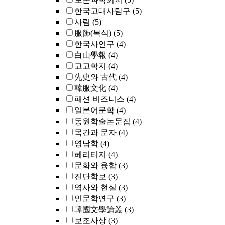
한국고대사탐구
(5)
사림
(5)
服飾(복식)
(5)
한국사연구
(4)
白山學報
(4)
고고학지
(4)
先史와 古代
(4)
韓服文化
(4)
패션 비즈니스
(4)
일본어문학
(4)
동원학술논문집
(4)
목간과 문자
(4)
영남학
(4)
헤리티지
(4)
문화와 융합
(3)
진단학보
(3)
역사와 현실
(3)
인문학연구
(3)
韓國文學論叢
(3)
보조사상
(3)