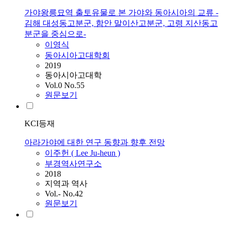
가야왕릉묘역 출토유물로 본 가야와 동아시아의 교류 -
김해 대성동고분군, 함안 말이산고분군, 고령 지산동고
분군을 중심으로-
이영식
동아시아고대학회
2019
동아시아고대학
Vol.0 No.55
원문보기
KCI등재
아라가야에 대한 연구 동향과 향후 전망
이주헌 ( Lee Ju-heun )
부경역사연구소
2018
지역과 역사
Vol.- No.42
원문보기