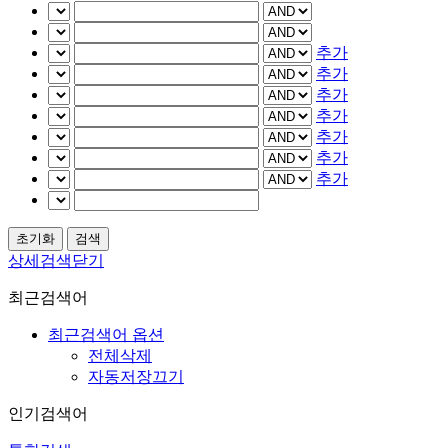
추가
추가
추가
추가
추가
추가
추가
상세검색닫기
최근검색어
최근검색어 옵션
전체삭제
자동저장끄기
인기검색어