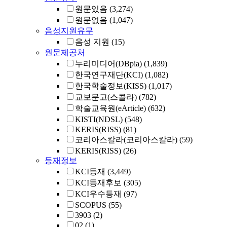
원문있음
(3,274)
원문없음
(1,047)
음성지원유무
음성 지원
(15)
원문제공처
누리미디어(DBpia)
(1,839)
한국연구재단(KCI)
(1,082)
한국학술정보(KISS)
(1,017)
교보문고(스콜라)
(782)
학술교육원(eArticle)
(632)
KISTI(NDSL)
(548)
KERIS(RISS)
(81)
코리아스칼라(코리아스칼라)
(59)
KERIS(RISS)
(26)
등재정보
KCI등재
(3,449)
KCI등재후보
(305)
KCI우수등재
(97)
SCOPUS
(55)
3903
(2)
02
(1)