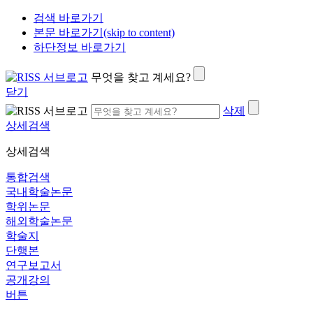
검색 바로가기
본문 바로가기(skip to content)
하단정보 바로가기
무엇을 찾고 계세요?
닫기
삭제
상세검색
상세검색
통합검색
국내학술논문
학위논문
해외학술논문
학술지
단행본
연구보고서
공개강의
버튼