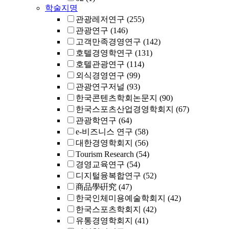
학술지명
관광레저연구
(255)
관광연구
(146)
고객만족경영연구
(142)
호텔경영학연구
(131)
호텔관광연구
(114)
외식경영연구
(99)
관광연구저널
(93)
한국콘텐츠학회논문지
(90)
한국스포츠산업경영학회지
(67)
관광학연구
(64)
e-비즈니스 연구
(58)
대한경영학회지
(56)
Tourism Research
(54)
경영교육연구
(54)
디지털융복합연구
(52)
商品學硏究
(47)
한국인체미용예술학회지
(42)
한국스포츠학회지
(42)
유통경영학회지
(41)