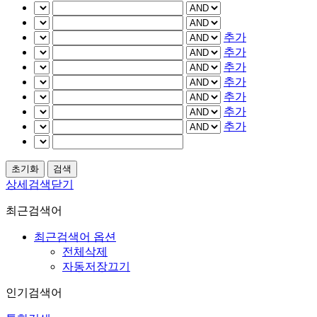
추가
추가
추가
추가
추가
추가
추가
상세검색닫기
최근검색어
최근검색어 옵션
전체삭제
자동저장끄기
인기검색어