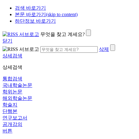
검색 바로가기
본문 바로가기(skip to content)
하단정보 바로가기
무엇을 찾고 계세요?
닫기
삭제
상세검색
상세검색
통합검색
국내학술논문
학위논문
해외학술논문
학술지
단행본
연구보고서
공개강의
버튼