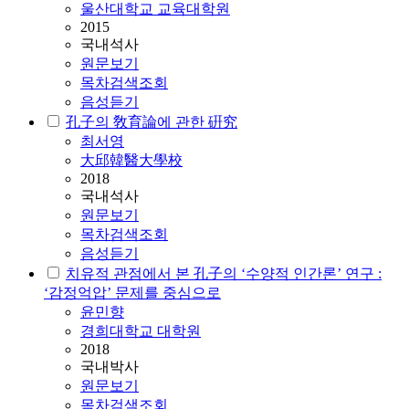
울산대학교 교육대학원
2015
국내석사
원문보기
목차검색조회
음성듣기
孔子의 敎育論에 관한 硏究
최서영
大邱韓醫大學校
2018
국내석사
원문보기
목차검색조회
음성듣기
치유적 관점에서 본 孔子의 ‘수양적 인간론’ 연구 :
‘감정억압’ 문제를 중심으로
윤민향
경희대학교 대학원
2018
국내박사
원문보기
목차검색조회