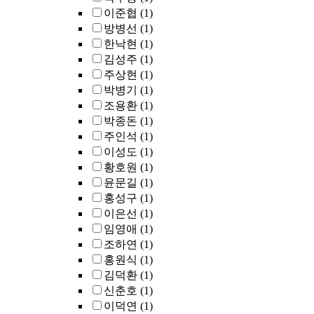
이준협
(1)
방병선
(1)
한낙현
(1)
김성주
(1)
주상현
(1)
박병기
(1)
조용환
(1)
박종돈
(1)
주인석
(1)
이성도
(1)
황호원
(1)
윤문길
(1)
홍성구
(1)
이은선
(1)
임영애
(1)
조하연
(1)
홍원식
(1)
김덕환
(1)
신춘호
(1)
이덕연
(1)