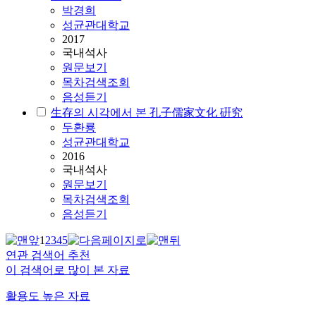
박경희
성균관대학교
2017
국내석사
원문보기
목차검색조회
음성듣기
生存의 시각에서 본 孔子儒家文化 硏究
두환룡
성균관대학교
2016
국내석사
원문보기
목차검색조회
음성듣기
1
2
3
4
5
연관 검색어 추천
이 검색어로 많이 본 자료
활용도 높은 자료