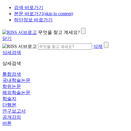
검색 바로가기
본문 바로가기(skip to content)
하단정보 바로가기
무엇을 찾고 계세요?
닫기
삭제
상세검색
상세검색
통합검색
국내학술논문
학위논문
해외학술논문
학술지
단행본
연구보고서
공개강의
버튼