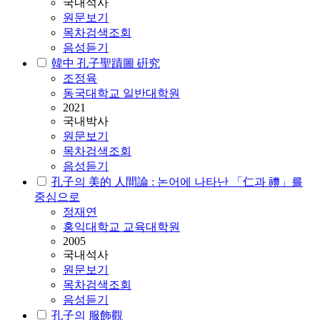
국내석사
원문보기
목차검색조회
음성듣기
韓中 孔子聖蹟圖 硏究
조정육
동국대학교 일반대학원
2021
국내박사
원문보기
목차검색조회
음성듣기
孔子의 美的 人間論 : 논어에 나타난 「仁과 禮」를
중심으로
정재연
홍익대학교 교육대학원
2005
국내석사
원문보기
목차검색조회
음성듣기
孔子의 服飾觀