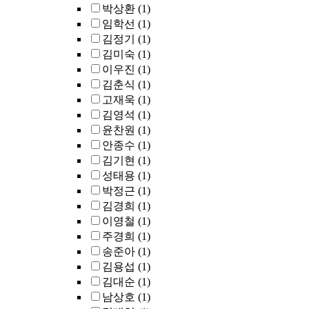
박상환
(1)
임학선
(1)
김정기
(1)
김미숙
(1)
이우진
(1)
김춘식
(1)
고재욱
(1)
김영석
(1)
윤찬원
(1)
안종수
(1)
김기현
(1)
성태용
(1)
박정근
(1)
김경희
(1)
이영철
(1)
주경희
(1)
송준아
(1)
김용섭
(1)
김대순
(1)
남상호
(1)