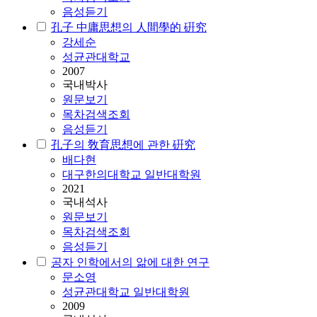
음성듣기
孔子 中庸思想의 人間學的 硏究
강세순
성균관대학교
2007
국내박사
원문보기
목차검색조회
음성듣기
孔子의 敎育思想에 관한 硏究
배다현
대구한의대학교 일반대학원
2021
국내석사
원문보기
목차검색조회
음성듣기
공자 인학에서의 앎에 대한 연구
문소영
성균관대학교 일반대학원
2009