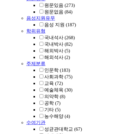
원문있음
(273)
원문없음
(84)
음성지원유무
음성 지원
(187)
학위유형
국내석사
(268)
국내박사
(82)
해외박사
(5)
해외석사
(2)
주제분류
인문학
(183)
사회과학
(75)
교육
(72)
예술체육
(30)
의약학
(8)
공학
(7)
기타
(5)
농수해양
(4)
수여기관
성균관대학교
(67)