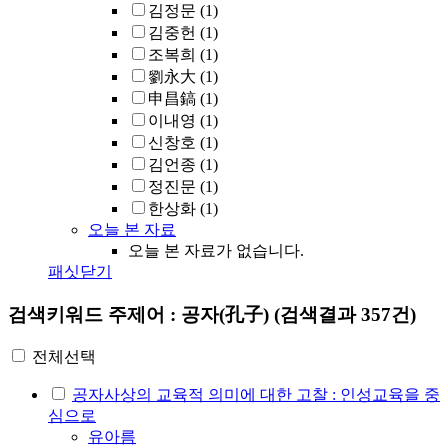
김정문
(1)
김중헌
(1)
조복희
(1)
劉永大
(1)
申昌鎬
(1)
이내영
(1)
신창호
(1)
김언종
(1)
정진문
(1)
한상화
(1)
오늘 본 자료
오늘 본 자료가 없습니다.
패싯닫기
검색키워드
주제어 : 공자(孔子)
(검색결과 357건)
전체선택
공자사상의 교육적 의미에 대한 고찰 : 인성교육을 중
심으로
유아름