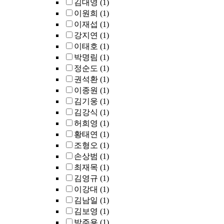
김대영
(1)
이원희
(1)
이재섭
(1)
강지연
(1)
이태호
(1)
박명림
(1)
정순도
(1)
권석환
(1)
이종원
(1)
김기웅
(1)
김강식
(1)
허희영
(1)
황태연
(1)
조형오
(1)
손상범
(1)
최재목
(1)
김영규
(1)
이강대
(1)
김남일
(1)
김보영
(1)
박주용
(1)