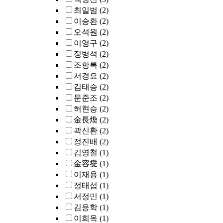
최일범
(2)
이승환
(2)
오석원
(2)
이영구
(2)
정병석
(2)
조항록
(2)
서경요
(2)
김태승
(2)
문준조
(2)
허현승
(2)
金長煥
(2)
곽신환
(2)
정진배
(2)
김영철
(1)
金容燮
(1)
이재용
(1)
정태섭
(1)
서정민
(1)
김응학
(1)
이희옥
(1)