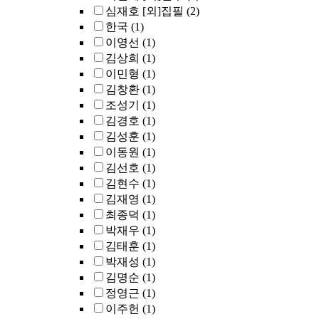
심재호 [외]집필
(2)
한국
(1)
이영선
(1)
김상희
(1)
이민형
(1)
김창환
(1)
조성기
(1)
김경호
(1)
김성훈
(1)
이동원
(1)
김선호
(1)
김현수
(1)
김재영
(1)
최종덕
(1)
박재우
(1)
김태훈
(1)
박재성
(1)
김명순
(1)
정영근
(1)
이주헌
(1)