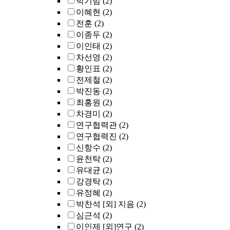
박기범
(2)
이혜현
(2)
전훈
(2)
이종두
(2)
이인태
(2)
차선영
(2)
황인표
(2)
전제철
(2)
박진동
(2)
최홍원
(2)
차경미
(2)
연구협력관
(2)
연구협력진
(2)
신항수
(2)
윤천탁
(2)
유대균
(2)
강경탁
(2)
유정혜
(2)
박찬석 [외] 지음
(2)
심근석
(2)
이인제 [외]연구
(2)