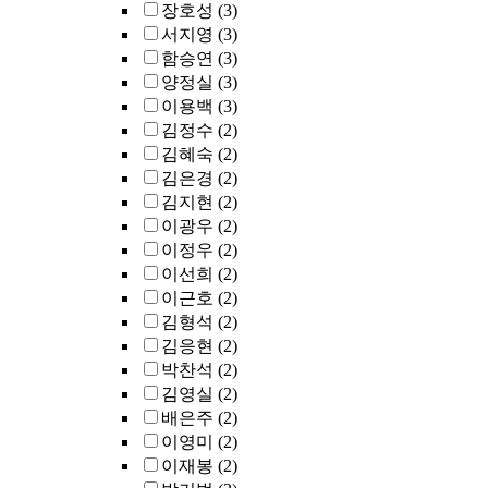
장호성
(3)
서지영
(3)
함승연
(3)
양정실
(3)
이용백
(3)
김정수
(2)
김혜숙
(2)
김은경
(2)
김지현
(2)
이광우
(2)
이정우
(2)
이선희
(2)
이근호
(2)
김형석
(2)
김응현
(2)
박찬석
(2)
김영실
(2)
배은주
(2)
이영미
(2)
이재봉
(2)