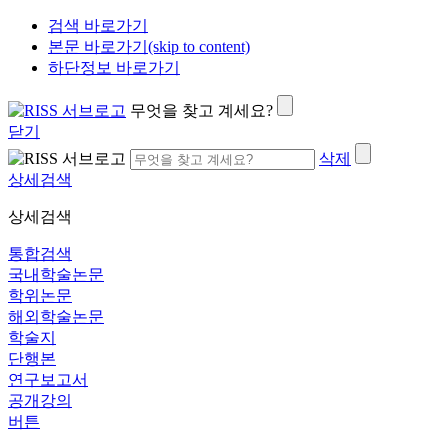
검색 바로가기
본문 바로가기(skip to content)
하단정보 바로가기
무엇을 찾고 계세요?
닫기
삭제
상세검색
상세검색
통합검색
국내학술논문
학위논문
해외학술논문
학술지
단행본
연구보고서
공개강의
버튼