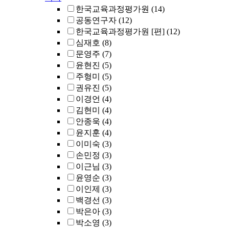
한국교육과정평가원
(14)
공동연구자
(12)
한국교육과정평가원 [편]
(12)
심재호
(8)
문영주
(7)
윤현진
(5)
주형미
(5)
권유진
(5)
이경언
(4)
김현미
(4)
안종욱
(4)
윤지훈
(4)
이미숙
(3)
손민정
(3)
이근님
(3)
윤영순
(3)
이인제
(3)
백경선
(3)
박은아
(3)
박소영
(3)