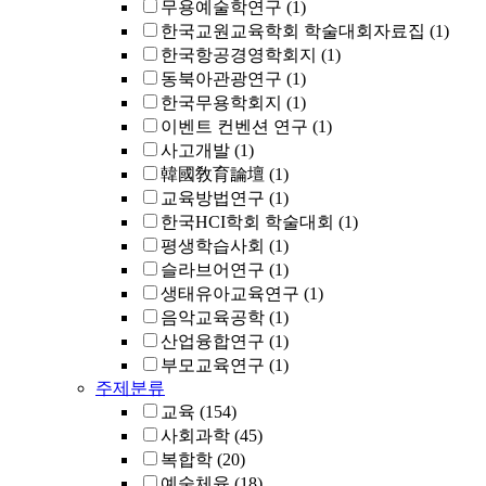
무용예술학연구
(1)
한국교원교육학회 학술대회자료집
(1)
한국항공경영학회지
(1)
동북아관광연구
(1)
한국무용학회지
(1)
이벤트 컨벤션 연구
(1)
사고개발
(1)
韓國敎育論壇
(1)
교육방법연구
(1)
한국HCI학회 학술대회
(1)
평생학습사회
(1)
슬라브어연구
(1)
생태유아교육연구
(1)
음악교육공학
(1)
산업융합연구
(1)
부모교육연구
(1)
주제분류
교육
(154)
사회과학
(45)
복합학
(20)
예술체육
(18)