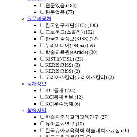
원문있음
(184)
원문없음
(77)
원문제공처
한국연구재단(KCI)
(106)
교보문고(스콜라)
(102)
한국학술정보(KISS)
(72)
누리미디어(DBpia)
(59)
학술교육원(eArticle)
(30)
KISTI(NDSL)
(23)
KERIS(RISS)
(3)
KERIS(RISS)
(2)
코리아스칼라(코리아스칼라)
(2)
등재정보
KCI등재
(224)
KCI등재후보
(12)
KCI우수등재
(6)
학술지명
학습자중심교과교육연구
(27)
유아교육연구
(10)
한국유아교육학회 학술대회자료집
(10)