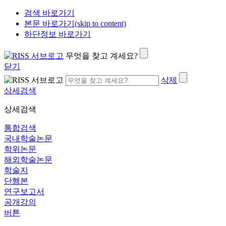
검색 바로가기
본문 바로가기(skip to content)
하단정보 바로가기
무엇을 찾고 계세요?
닫기
삭제
상세검색
상세검색
통합검색
국내학술논문
학위논문
해외학술논문
학술지
단행본
연구보고서
공개강의
버튼