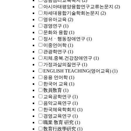
상담심리교육복지
(2)
아시아태평양융합연구교류논문지
(2)
차세대융합기술학회논문지
(2)
영유아교육
(2)
경영연구
(1)
문화와 융합
(1)
정서ㆍ행동장애연구
(1)
이중언어학
(1)
관광학연구
(1)
지체.중복.건강장애연구
(1)
가정과삶의질연구
(1)
ENGLISH TEACHING(영어교육)
(1)
응용 언어학
(1)
한국어 교육
(1)
敎員敎育
(1)
교육공학연구
(1)
음악교육연구
(1)
한국체육학회지
(1)
경영교육연구
(1)
職業 敎育 硏究
(1)
敎育行政學硏究
(1)