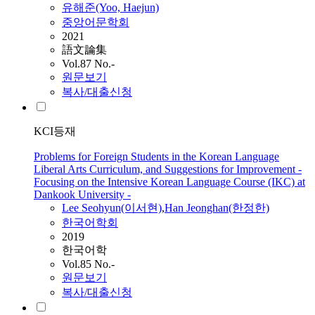
유해준(Yoo, Haejun)
중앙어문학회
2021
語文論集
Vol.87 No.-
원문보기
복사/대출신청
KCI등재
Problems for Foreign Students in the Korean Language
Liberal Arts Curriculum, and Suggestions for Improvement -
Focusing on the Intensive Korean Language Course (IKC) at
Dankook University -
Lee Seohyun(이서현)
,
Han Jeonghan(한정한)
한국어학회
2019
한국어학
Vol.85 No.-
원문보기
복사/대출신청