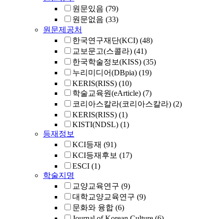
원문있음
(79)
원문없음
(33)
원문제공처
한국연구재단(KCI)
(48)
교보문고(스콜라)
(41)
한국학술정보(KISS)
(35)
누리미디어(DBpia)
(19)
KERIS(RISS)
(10)
학술교육원(eArticle)
(7)
코리아스칼라(코리아스칼라)
(2)
KERIS(RISS)
(1)
KISTI(NDSL)
(1)
등재정보
KCI등재
(91)
KCI등재후보
(17)
ESCI
(1)
학술지명
교양교육연구
(9)
대학교양교육연구
(9)
문화와 융합
(6)
Journal of Korean Culture
(6)