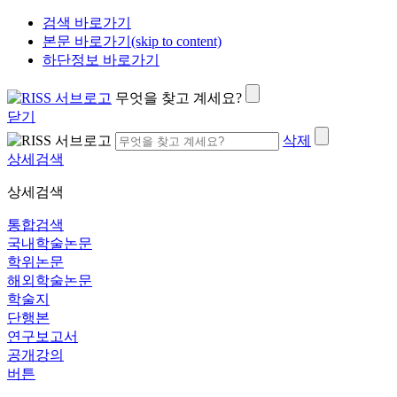
검색 바로가기
본문 바로가기(skip to content)
하단정보 바로가기
무엇을 찾고 계세요?
닫기
삭제
상세검색
상세검색
통합검색
국내학술논문
학위논문
해외학술논문
학술지
단행본
연구보고서
공개강의
버튼