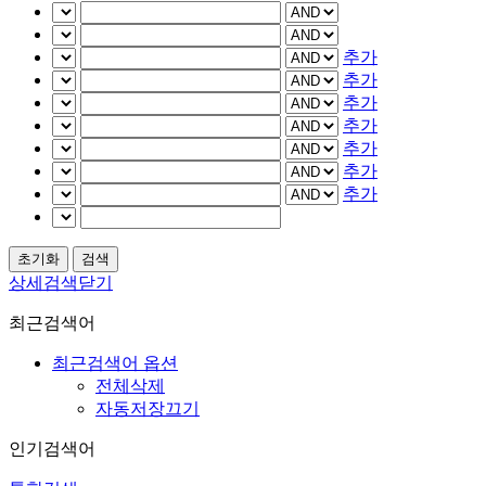
추가
추가
추가
추가
추가
추가
추가
상세검색닫기
최근검색어
최근검색어 옵션
전체삭제
자동저장끄기
인기검색어