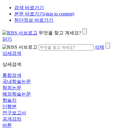
검색 바로가기
본문 바로가기(skip to content)
하단정보 바로가기
무엇을 찾고 계세요?
닫기
삭제
상세검색
상세검색
통합검색
국내학술논문
학위논문
해외학술논문
학술지
단행본
연구보고서
공개강의
버튼