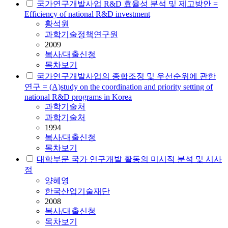
국가연구개발사업 R&D 효율성 분석 및 제고방안 =
Efficiency of national R&D investment
황석원
과학기술정책연구원
2009
복사/대출신청
목차보기
국가연구개발사업의 종합조정 및 우선순위에 관한
연구 = (A)study on the coordination and priority setting of
national R&D programs in Korea
과학기술처
과학기술처
1994
복사/대출신청
목차보기
대학부문 국가 연구개발 활동의 미시적 분석 및 시사
점
양혜영
한국산업기술재단
2008
복사/대출신청
목차보기