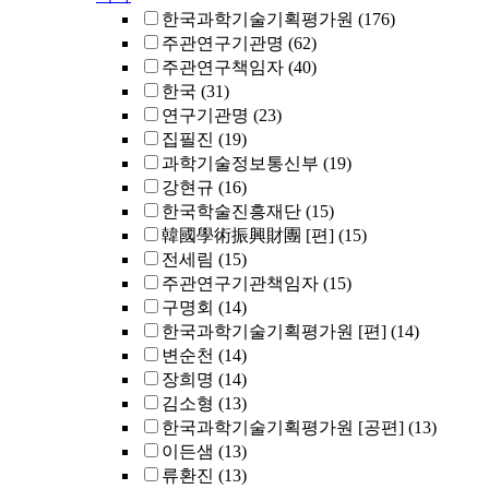
한국과학기술기획평가원
(176)
주관연구기관명
(62)
주관연구책임자
(40)
한국
(31)
연구기관명
(23)
집필진
(19)
과학기술정보통신부
(19)
강현규
(16)
한국학술진흥재단
(15)
韓國學術振興財團 [편]
(15)
전세림
(15)
주관연구기관책임자
(15)
구명회
(14)
한국과학기술기획평가원 [편]
(14)
변순천
(14)
장희명
(14)
김소형
(13)
한국과학기술기획평가원 [공편]
(13)
이든샘
(13)
류환진
(13)