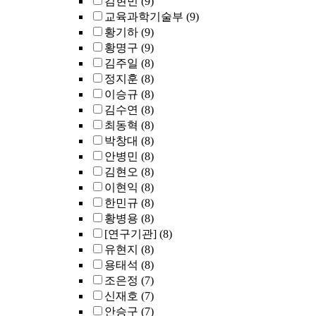
김현민
(9)
교육과학기술부
(9)
황기하
(9)
황명구
(9)
김주일
(8)
정지훈
(8)
이승규
(8)
김수연
(8)
최동혁
(8)
박창대
(8)
안병민
(8)
김현오
(8)
이현익
(8)
한민규
(8)
황병용
(8)
[연구기관]
(8)
유현지
(8)
용태석
(8)
조은정
(7)
신재호
(7)
안승구
(7)