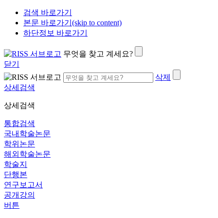
검색 바로가기
본문 바로가기(skip to content)
하단정보 바로가기
무엇을 찾고 계세요?
닫기
삭제
상세검색
상세검색
통합검색
국내학술논문
학위논문
해외학술논문
학술지
단행본
연구보고서
공개강의
버튼