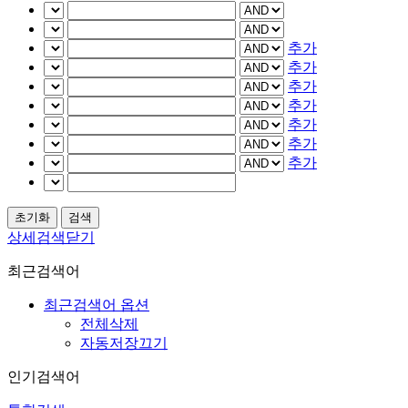
추가
추가
추가
추가
추가
추가
추가
상세검색닫기
최근검색어
최근검색어 옵션
전체삭제
자동저장끄기
인기검색어