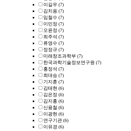
이길우
(7)
김치용
(7)
임철수
(7)
이민정
(7)
오윤정
(7)
최주석
(7)
류영수
(7)
정정규
(7)
미래창조과학부
(7)
한국과학기술정보연구원
(7)
홍정석
(7)
최대승
(7)
기지훈
(7)
김태현
(6)
김은정
(6)
김지홍
(6)
신용철
(6)
이광현
(6)
연구기관
(6)
이유경
(6)