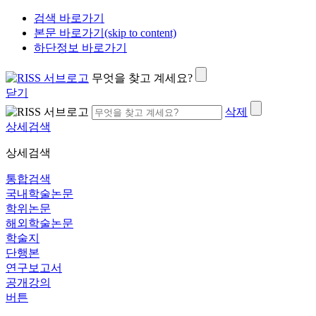
검색 바로가기
본문 바로가기(skip to content)
하단정보 바로가기
무엇을 찾고 계세요?
닫기
삭제
상세검색
상세검색
통합검색
국내학술논문
학위논문
해외학술논문
학술지
단행본
연구보고서
공개강의
버튼