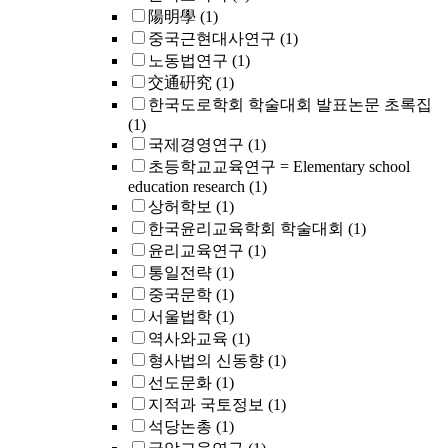
陽明學
(1)
중국근현대사연구
(1)
노동법연구
(1)
交通硏究
(1)
한국도로학회 학술대회 발표논문 초록집
(1)
국제경영연구
(1)
초등학교교육연구 = Elementary school
education research
(1)
상허학보
(1)
한국윤리교육학회 학술대회
(1)
윤리교육연구
(1)
통일전략
(1)
중국문학
(1)
서울법학
(1)
역사와교육
(1)
형사법의 신동향
(1)
선도문화
(1)
지적과 국토정보
(1)
석당논총
(1)