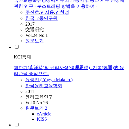
국가교통물류경쟁력지수의 가중치 검증과 지수 산정에
관한 연구 - 붓스트래핑 방법을 이용하여 -
주진호
,
연지윤
,
김찬성
한국교통연구원
2017
交通硏究
Vol.24 No.1
원문보기
KCI등재
최한기(崔漢綺)의 윤리사상(倫理思想) -기통(氣通)的 윤
리관을 중심으로-
유생진 ( Yagyu Makoto )
한국윤리교육학회
2011
윤리교육연구
Vol.0 No.26
원문보기
2
eArticle
KISS