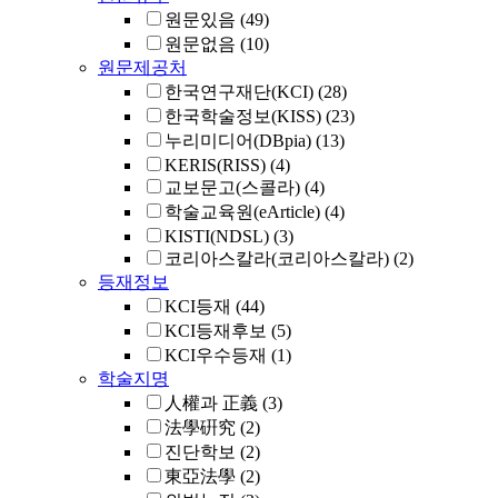
원문있음
(49)
원문없음
(10)
원문제공처
한국연구재단(KCI)
(28)
한국학술정보(KISS)
(23)
누리미디어(DBpia)
(13)
KERIS(RISS)
(4)
교보문고(스콜라)
(4)
학술교육원(eArticle)
(4)
KISTI(NDSL)
(3)
코리아스칼라(코리아스칼라)
(2)
등재정보
KCI등재
(44)
KCI등재후보
(5)
KCI우수등재
(1)
학술지명
人權과 正義
(3)
法學硏究
(2)
진단학보
(2)
東亞法學
(2)