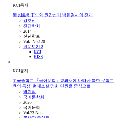
KCI등재
無畏國統 丁午와 원간섭기 백련결사의 전개
강호선
진단학회
2014
진단학보
Vol.- No.120
원문보기
2
KCI
KISS
KCI등재
고급중학교 『국어문학』교과서에 나타난 북한 문학교
육의 특성: 현대소설/영화 단원을 중심으로
박기범
국어문학회
2020
국어문학
Vol.73 No.-
복사/대출신청