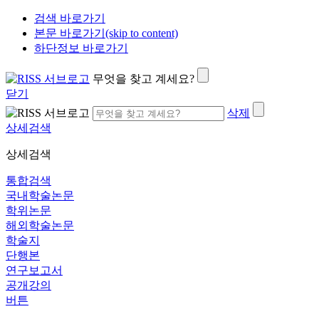
검색 바로가기
본문 바로가기(skip to content)
하단정보 바로가기
무엇을 찾고 계세요?
닫기
삭제
상세검색
상세검색
통합검색
국내학술논문
학위논문
해외학술논문
학술지
단행본
연구보고서
공개강의
버튼