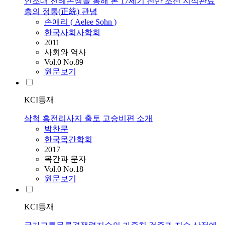
인조대 전례논쟁을 통해 본 17세기 전반 조선 지식관료
층의 정통(正統) 관념
손애리 ( Aelee Sohn )
한국사회사학회
2011
사회와 역사
Vol.0 No.89
원문보기
KCI등재
삼척 흥전리사지 출토 고승비편 소개
박찬문
한국목간학회
2017
목간과 문자
Vol.0 No.18
원문보기
KCI등재