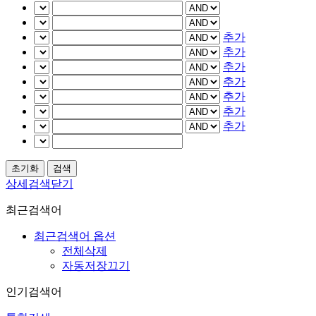
추가
추가
추가
추가
추가
추가
추가
상세검색닫기
최근검색어
최근검색어 옵션
전체삭제
자동저장끄기
인기검색어