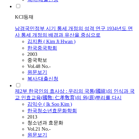
KCI등재
남경국민정부 시기 통세 개정의 성격 연구 1934년도 면
사 통세 개정의 배경과 유산을 중심으로
김지환 ( Kim Ji Hwan )
한국중국학회
2003
중국학보
Vol.48 No.-
원문보기
복사/대출신청
제2부 한국인의 효사상 : 우리의 국통(國統)의 인식과 국
교 인효교육(國敎: 仁孝敎育)의 원(原)뿌리를 다시
김익수 ( Ik Soo Kim )
한국청소년효문화학회
2013
청소년과 효문화
Vol.21 No.-
원문보기