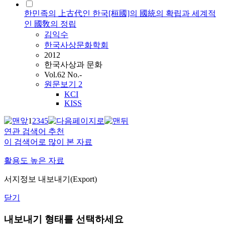
한민족의 上古代인 한국[桓國]의 國統의 확립과 세계적
인 國敎의 정립
김익수
한국사상문화학회
2012
한국사상과 문화
Vol.62 No.-
원문보기
2
KCI
KISS
1
2
3
4
5
연관 검색어 추천
이 검색어로 많이 본 자료
활용도 높은 자료
서지정보 내보내기(Export)
닫기
내보내기 형태를 선택하세요