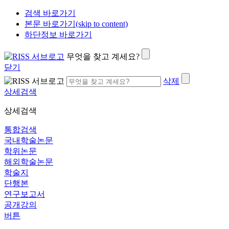
검색 바로가기
본문 바로가기(skip to content)
하단정보 바로가기
무엇을 찾고 계세요?
닫기
삭제
상세검색
상세검색
통합검색
국내학술논문
학위논문
해외학술논문
학술지
단행본
연구보고서
공개강의
버튼