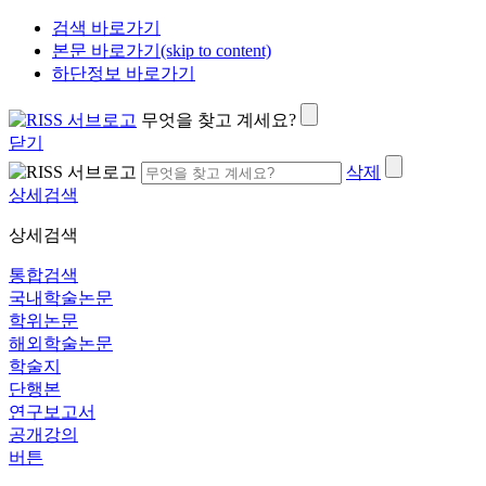
검색 바로가기
본문 바로가기(skip to content)
하단정보 바로가기
무엇을 찾고 계세요?
닫기
삭제
상세검색
상세검색
통합검색
국내학술논문
학위논문
해외학술논문
학술지
단행본
연구보고서
공개강의
버튼