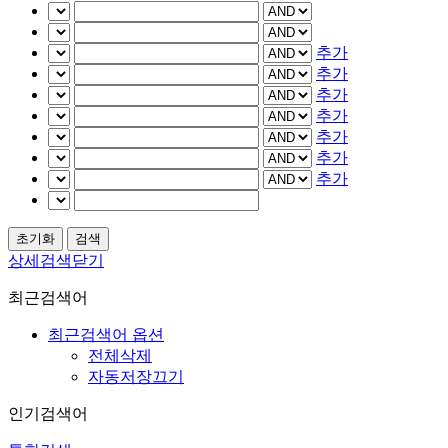
추가
추가
추가
추가
추가
추가
추가
상세검색닫기
최근검색어
최근검색어 옵션
전체삭제
자동저장끄기
인기검색어