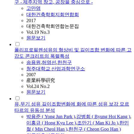
구 - 제주지역 창고, 공장을 중심으로 -
고만영
대한건축학회지회연합회
2017
대한건축학회연합논문집
Vol.19 No.3
원문보기
폴리프로필렌섬유의 형상비 및 길이조합 변화에 따른 고
강도 콘크리트의 폭렬특성
송용원
,
허영선
,
한천구
청주대학교 산업과학연구소
2007
産業科學硏究
Vol.24 No.2
원문보기
유,무기 섬유 길이조합변화에 화에 따른 섬유 보강 모르
타르의 유동성 분석
박용준 ( Yong Jun Park )
,
강병회 ( Byung Hoi Kang )
,
이홍규 ( Hong Kyu Lee )
,
조만기 ( Man Ki Jo )
,
한민
철 ( Min Cheol Han )
,
한천구 ( Cheon Goo Han )