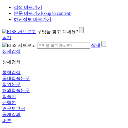
검색 바로가기
본문 바로가기(skip to content)
하단정보 바로가기
무엇을 찾고 계세요?
닫기
삭제
상세검색
상세검색
통합검색
국내학술논문
학위논문
해외학술논문
학술지
단행본
연구보고서
공개강의
버튼