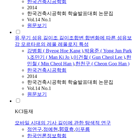
한국건축시공학회
2014
한국건축시공학회 학술발표대회 논문집
Vol.14 No.1
원문보기
유,무기 섬유 길이조 길이조합변 합변화에 따른 섬유보
강 모르타르의 레올 레올로지 특성
강병회 ( Byeog Hoe Kang )
,
박용준 ( Yong Jun Park
)
,
조만기 ( Man Ki Jo )
,
이건철 ( Gun Cheol Lee )
,
한
민철 ( Min Cheol Han )
,
한천구 ( Cheon Goo Han )
한국건축시공학회
2014
한국건축시공학회 학술발표대회 논문집
Vol.14 No.1
원문보기
KCI등재
모바일 시대의 기사 길이에 관한 탐색적 연구
정연구
,
정예현
,
郭亚奇
,
이푸름
한국언론정보학회