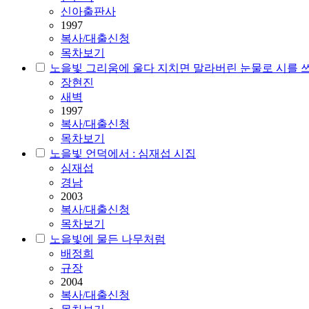
신아출판사
1997
복사/대출신청
목차보기
노을빛 그리움에 울다 지치면 말라버린 눈물로 시를 쓰
장현진
새벽
1997
복사/대출신청
목차보기
노을빛 언덕에서 : 심재섭 시집
심재섭
경남
2003
복사/대출신청
목차보기
노을빛에 물든 나무처럼
배정희
규장
2004
복사/대출신청