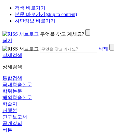
검색 바로가기
본문 바로가기(skip to content)
하단정보 바로가기
무엇을 찾고 계세요?
닫기
삭제
상세검색
상세검색
통합검색
국내학술논문
학위논문
해외학술논문
학술지
단행본
연구보고서
공개강의
버튼