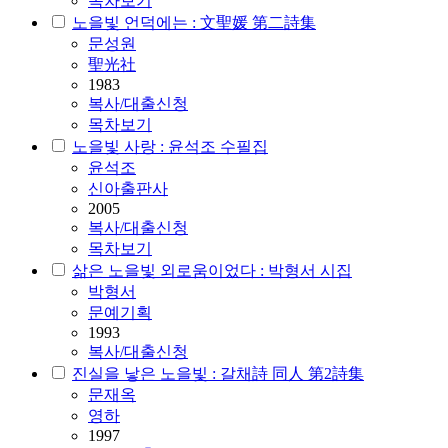
목차보기
노을빛 언덕에는 : 文聖媛 第二詩集
문성원
聖光社
1983
복사/대출신청
목차보기
노을빛 사랑 : 윤석조 수필집
윤석조
신아출판사
2005
복사/대출신청
목차보기
삶은 노을빛 외로움이었다 : 박형서 시집
박형서
문예기획
1993
복사/대출신청
진실을 낳은 노을빛 : 갈채詩 同人 第2詩集
문재옥
영하
1997