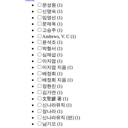
문성원
(1)
신명숙
(1)
임영선
(1)
문재옥
(1)
고승주
(1)
Andrews, V. C
(1)
윤석조
(1)
박형서
(1)
심재섭
(1)
이지엽
(1)
이지엽 지음
(1)
배정희
(1)
배정희 지음
(1)
장현진
(1)
김가연
(1)
文聖媛 著
(1)
신나라뮤직
(1)
장나라
(1)
신나라뮤직 [편]
(1)
남기오
(1)