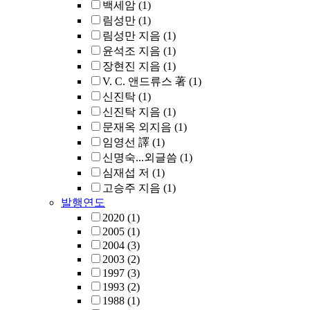
백세암
(1)
림성만
(1)
림성만 지음
(1)
윤석조 지음
(1)
장현진 지음
(1)
V. C. 앤드류스 著
(1)
신진탁
(1)
신진탁 지음
(1)
문재옥 외지음
(1)
임영선 譯
(1)
신명숙...외글씀
(1)
심재섭 저
(1)
고승주 지음
(1)
발행연도
2020
(1)
2005
(1)
2004
(3)
2003
(2)
1997
(3)
1993
(2)
1988
(1)