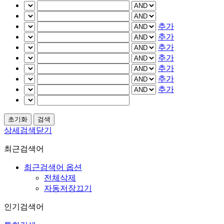
추가
추가
추가
추가
추가
추가
추가
상세검색닫기
최근검색어
최근검색어 옵션
전체삭제
자동저장끄기
인기검색어