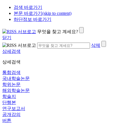
검색 바로가기
본문 바로가기(skip to content)
하단정보 바로가기
무엇을 찾고 계세요?
닫기
삭제
상세검색
상세검색
통합검색
국내학술논문
학위논문
해외학술논문
학술지
단행본
연구보고서
공개강의
버튼