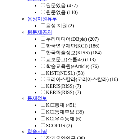
원문있음
(477)
원문없음
(110)
음성지원유무
음성 지원
(2)
원문제공처
누리미디어(DBpia)
(207)
한국연구재단(KCI)
(186)
한국학술정보(KISS)
(184)
교보문고(스콜라)
(113)
학술교육원(eArticle)
(76)
KISTI(NDSL)
(58)
코리아스칼라(코리아스칼라)
(16)
KERIS(RISS)
(7)
KERIS(RISS)
(7)
등재정보
KCI등재
(451)
KCI등재후보
(35)
KCI우수등재
(6)
SCOPUS
(2)
학술지명
장기요양연구
(38)