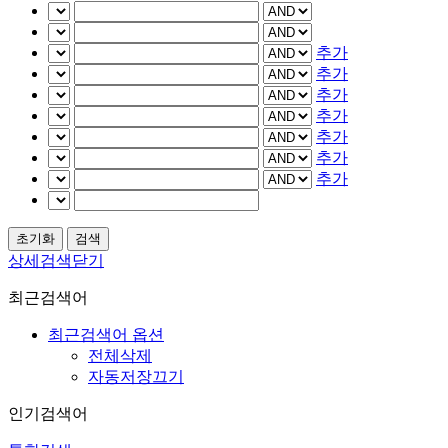
추가
추가
추가
추가
추가
추가
추가
상세검색닫기
최근검색어
최근검색어 옵션
전체삭제
자동저장끄기
인기검색어