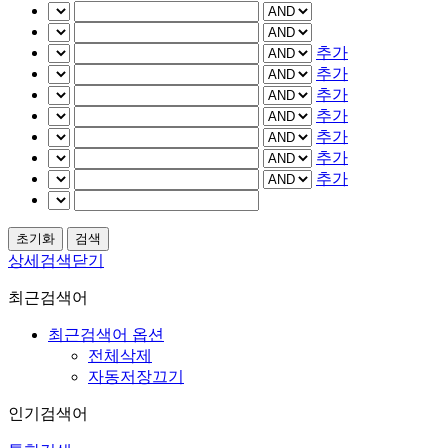
추가
추가
추가
추가
추가
추가
추가
상세검색닫기
최근검색어
최근검색어 옵션
전체삭제
자동저장끄기
인기검색어