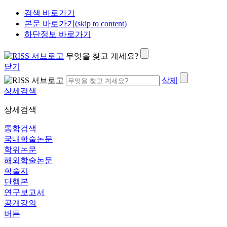
검색 바로가기
본문 바로가기(skip to content)
하단정보 바로가기
무엇을 찾고 계세요?
닫기
삭제
상세검색
상세검색
통합검색
국내학술논문
학위논문
해외학술논문
학술지
단행본
연구보고서
공개강의
버튼