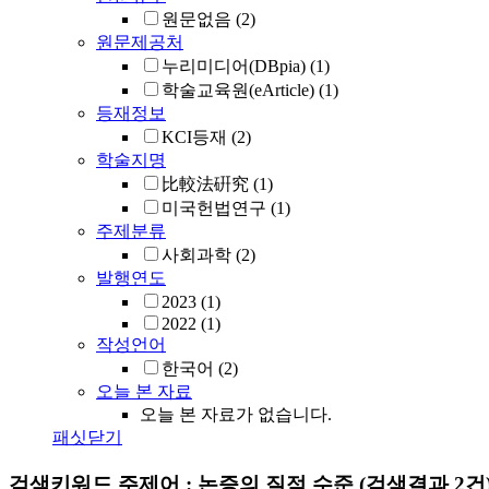
원문없음
(2)
원문제공처
누리미디어(DBpia)
(1)
학술교육원(eArticle)
(1)
등재정보
KCI등재
(2)
학술지명
比較法硏究
(1)
미국헌법연구
(1)
주제분류
사회과학
(2)
발행연도
2023
(1)
2022
(1)
작성언어
한국어
(2)
오늘 본 자료
오늘 본 자료가 없습니다.
패싯닫기
검색키워드
주제어 : 논증의 질적 수준
(검색결과 2건