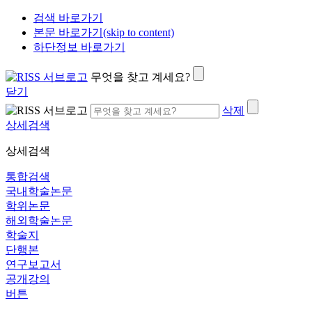
검색 바로가기
본문 바로가기(skip to content)
하단정보 바로가기
무엇을 찾고 계세요?
닫기
삭제
상세검색
상세검색
통합검색
국내학술논문
학위논문
해외학술논문
학술지
단행본
연구보고서
공개강의
버튼