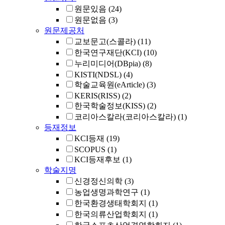
원문있음
(24)
원문없음
(3)
원문제공처
교보문고(스콜라)
(11)
한국연구재단(KCI)
(10)
누리미디어(DBpia)
(8)
KISTI(NDSL)
(4)
학술교육원(eArticle)
(3)
KERIS(RISS)
(2)
한국학술정보(KISS)
(2)
코리아스칼라(코리아스칼라)
(1)
등재정보
KCI등재
(19)
SCOPUS
(1)
KCI등재후보
(1)
학술지명
신경정신의학
(3)
농업생명과학연구
(1)
한국환경생태학회지
(1)
한국의류산업학회지
(1)