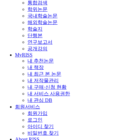
통합검색
학위논문
국내학술논문
해외학술논문
학술지
단행본
연구보고서
공개강의
MyRISS
내 추천논문
내 책장
내 최근 본 논문
내 저작물관리
내 구매·신청 현황
내 서비스 사용권한
내 관심 DB
회원서비스
회원가입
로그인
아이디 찾기
비밀번호 찾기
About RISS