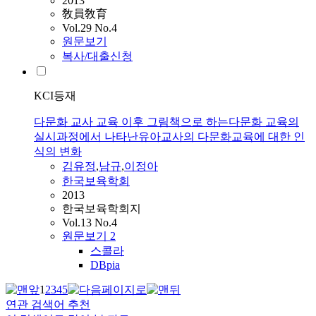
2013
敎員敎育
Vol.29 No.4
원문보기
복사/대출신청
KCI등재
다문화 교사 교육 이후 그림책으로 하는다문화 교육의
실시과정에서 나타난유아교사의 다문화교육에 대한 인
식의 변화
김유정
,
남규
,
이정아
한국보육학회
2013
한국보육학회지
Vol.13 No.4
원문보기
2
스콜라
DBpia
1
2
3
4
5
연관 검색어 추천