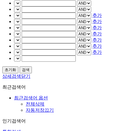
추가
추가
추가
추가
추가
추가
추가
상세검색닫기
최근검색어
최근검색어 옵션
전체삭제
자동저장끄기
인기검색어