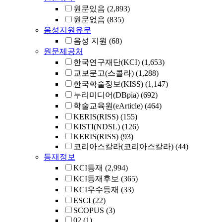
원문있음
(2,893)
원문없음
(835)
음성지원유무
음성 지원
(68)
원문제공처
한국연구재단(KCI)
(1,653)
교보문고(스콜라)
(1,288)
한국학술정보(KISS)
(1,147)
누리미디어(DBpia)
(692)
학술교육원(eArticle)
(464)
KERIS(RISS)
(155)
KISTI(NDSL)
(126)
KERIS(RISS)
(93)
코리아스칼라(코리아스칼라)
(44)
등재정보
KCI등재
(2,994)
KCI등재후보
(365)
KCI우수등재
(33)
ESCI
(22)
SCOPUS
(3)
02
(1)