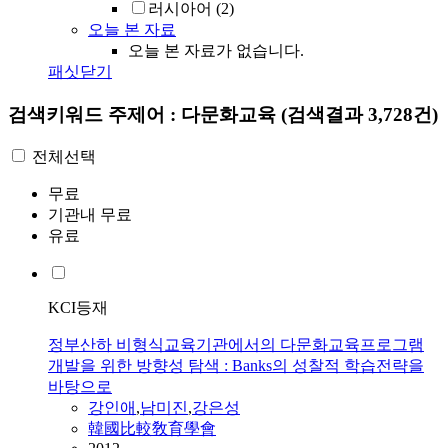
러시아어
(2)
오늘 본 자료
오늘 본 자료가 없습니다.
패싯닫기
검색키워드
주제어 : 다문화교육
(검색결과 3,728건)
전체선택
무료
기관내 무료
유료
KCI등재
정부산하 비형식교육기관에서의 다문화교육프로그램
개발을 위한 방향성 탐색 : Banks의 성찰적 학습전략을
바탕으로
강인애
,
남미진
,
강은성
韓國比較敎育學會