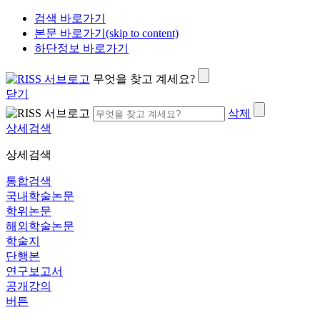
검색 바로가기
본문 바로가기(skip to content)
하단정보 바로가기
무엇을 찾고 계세요?
닫기
삭제
상세검색
상세검색
통합검색
국내학술논문
학위논문
해외학술논문
학술지
단행본
연구보고서
공개강의
버튼