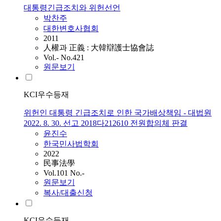
대통령긴급조치와 위헌선언
박찬주
대한변호사협회
2011
人權과 正義 : 大韓辯護士協會誌
Vol.- No.421
원문보기
KCI우수등재
위헌인 대통령 긴급조치로 인한 국가배상책임 - 대법원
2022. 8. 30. 선고 2018다212610 전원합의체 판결
윤진수
한국민사법학회
2022
民事法學
Vol.101 No.-
원문보기
복사/대출신청
KCI우수등재