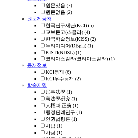
원문있음
(7)
원문없음
(2)
원문제공처
한국연구재단(KCI)
(5)
교보문고(스콜라)
(4)
한국학술정보(KISS)
(2)
누리미디어(DBpia)
(1)
KISTI(NDSL)
(1)
코리아스칼라(코리아스칼라)
(1)
등재정보
KCI등재
(6)
KCI우수등재
(2)
학술지명
民事法學
(1)
憲法學硏究
(1)
人權과 正義
(1)
행정판례연구
(1)
인권법평론
(1)
사법
(1)
사림
(1)