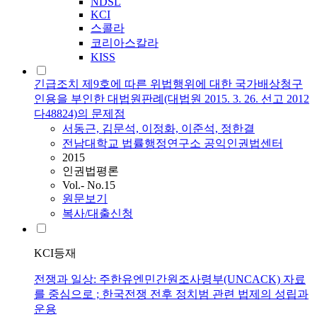
NDSL
KCI
스콜라
코리아스칼라
KISS
긴급조치 제9호에 따른 위법행위에 대한 국가배상청구
인용을 부인한 대법원판례(대법원 2015. 3. 26. 선고 2012
다48824)의 문제점
서동근, 김문석, 이정화, 이준석, 정한결
전남대학교 법률행정연구소 공익인권법센터
2015
인권법평론
Vol.- No.15
원문보기
복사/대출신청
KCI등재
전쟁과 일상: 주한유엔민간원조사령부(UNCACK) 자료
를 중심으로 ; 한국전쟁 전후 정치범 관련 법제의 성립과
운용