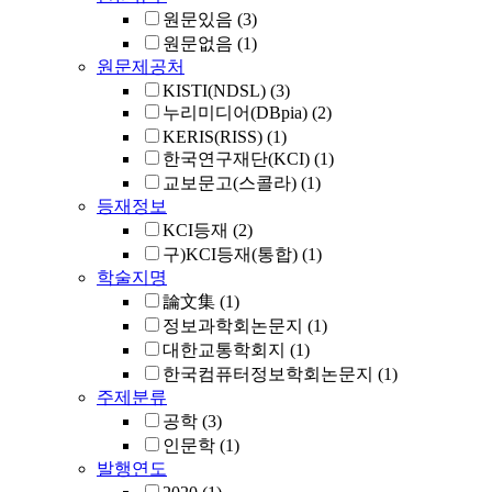
원문있음
(3)
원문없음
(1)
원문제공처
KISTI(NDSL)
(3)
누리미디어(DBpia)
(2)
KERIS(RISS)
(1)
한국연구재단(KCI)
(1)
교보문고(스콜라)
(1)
등재정보
KCI등재
(2)
구)KCI등재(통합)
(1)
학술지명
論文集
(1)
정보과학회논문지
(1)
대한교통학회지
(1)
한국컴퓨터정보학회논문지
(1)
주제분류
공학
(3)
인문학
(1)
발행연도