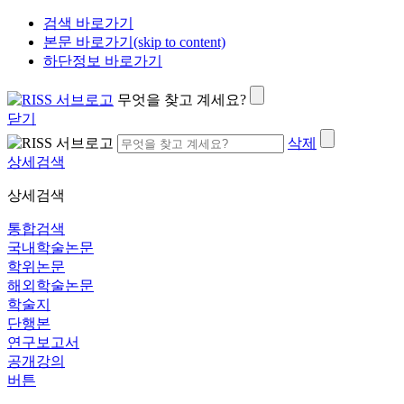
검색 바로가기
본문 바로가기(skip to content)
하단정보 바로가기
무엇을 찾고 계세요?
닫기
삭제
상세검색
상세검색
통합검색
국내학술논문
학위논문
해외학술논문
학술지
단행본
연구보고서
공개강의
버튼