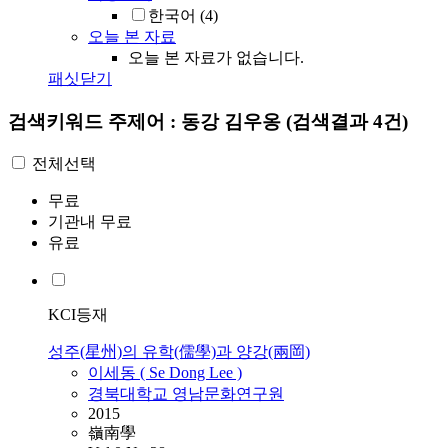
한국어
(4)
오늘 본 자료
오늘 본 자료가 없습니다.
패싯닫기
검색키워드
주제어 : 동강 김우옹
(검색결과 4건)
전체선택
무료
기관내 무료
유료
KCI등재
성주(星州)의 유학(儒學)과 양강(兩岡)
이세동 ( Se Dong Lee )
경북대학교 영남문화연구원
2015
嶺南學