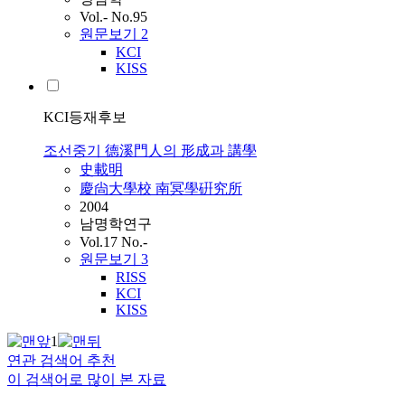
Vol.- No.95
원문보기
2
KCI
KISS
KCI등재후보
조선중기 德溪門人의 形成과 講學
史載明
慶尙大學校 南冥學硏究所
2004
남명학연구
Vol.17 No.-
원문보기
3
RISS
KCI
KISS
1
연관 검색어 추천
이 검색어로 많이 본 자료