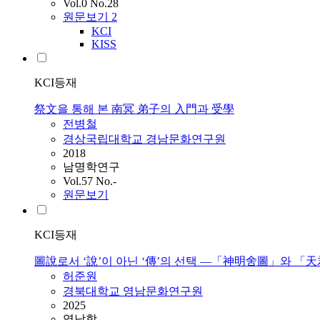
Vol.0 No.28
원문보기
2
KCI
KISS
KCI등재
祭文을 통해 본 南冥 弟子의 入門과 受學
전병철
경상국립대학교 경남문화연구원
2018
남명학연구
Vol.57 No.-
원문보기
KCI등재
圖說로서 ‘說’이 아닌 ‘傳’의 선택 ―「神明舍圖」와 「
허준원
경북대학교 영남문화연구원
2025
영남학