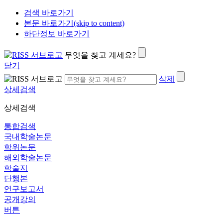
검색 바로가기
본문 바로가기(skip to content)
하단정보 바로가기
무엇을 찾고 계세요?
닫기
삭제
상세검색
상세검색
통합검색
국내학술논문
학위논문
해외학술논문
학술지
단행본
연구보고서
공개강의
버튼