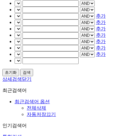
추가
추가
추가
추가
추가
추가
추가
상세검색닫기
최근검색어
최근검색어 옵션
전체삭제
자동저장끄기
인기검색어