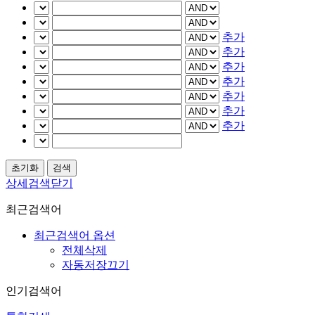
추가
추가
추가
추가
추가
추가
추가
상세검색닫기
최근검색어
최근검색어 옵션
전체삭제
자동저장끄기
인기검색어