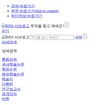
검색 바로가기
본문 바로가기(skip to content)
하단정보 바로가기
무엇을 찾고 계세요?
닫기
삭제
상세검색
상세검색
통합검색
국내학술논문
학위논문
해외학술논문
학술지
단행본
연구보고서
공개강의
버튼