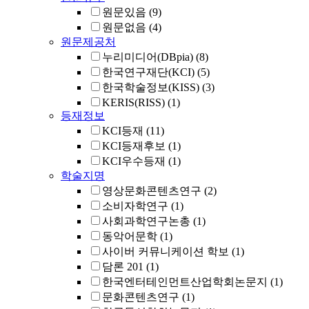
원문있음
(9)
원문없음
(4)
원문제공처
누리미디어(DBpia)
(8)
한국연구재단(KCI)
(5)
한국학술정보(KISS)
(3)
KERIS(RISS)
(1)
등재정보
KCI등재
(11)
KCI등재후보
(1)
KCI우수등재
(1)
학술지명
영상문화콘텐츠연구
(2)
소비자학연구
(1)
사회과학연구논총
(1)
동악어문학
(1)
사이버 커뮤니케이션 학보
(1)
담론 201
(1)
한국엔터테인먼트산업학회논문지
(1)
문화콘텐츠연구
(1)