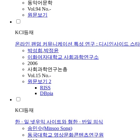
동악어문학
Vol.94 No.-
원문보기
KCI등재
온라인 팬덤 커뮤니케이션 특성 연구 : 디시인사이드 스
박성희
,
박정윤
이화여자대학교 사회과학연구소
2006
사회과학연구논총
Vol.15 No.-
원문보기
2
RISS
DBpia
KCI등재
한 · 일 넷우익 사이트와 혐한 · 반일 의식
송민수(Minsoo Song)
동국대학교 영상문화콘텐츠연구원