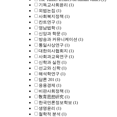
기독교사회윤리
(1)
외법논집
(1)
사회복지정책
(1)
칸트연구
(1)
영남법학
(1)
신앙과 학문
(1)
방송과 커뮤니케이션
(1)
통일사상연구
(1)
대한의사협회지
(1)
사회과교육연구
(1)
신학과 실천
(1)
선교와 신학
(1)
해석학연구
(1)
담론 201
(1)
응용경제
(1)
비판사회정책
(1)
敎育思想硏究
(1)
한국언론정보학보
(1)
생명윤리
(1)
철학적 분석
(1)