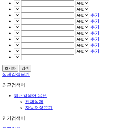
추가
추가
추가
추가
추가
추가
추가
상세검색닫기
최근검색어
최근검색어 옵션
전체삭제
자동저장끄기
인기검색어