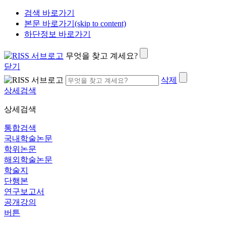
검색 바로가기
본문 바로가기(skip to content)
하단정보 바로가기
무엇을 찾고 계세요?
닫기
삭제
상세검색
상세검색
통합검색
국내학술논문
학위논문
해외학술논문
학술지
단행본
연구보고서
공개강의
버튼