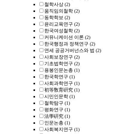
철학사상
(2)
움직임의철학
(2)
동학학보
(2)
윤리교육연구
(2)
한국여성철학
(2)
커뮤니케이션 이론
(2)
한국행정과 정책연구
(2)
연세 공공거버넌스와 법
(2)
사회보장연구
(2)
기초법학연구
(2)
용봉인문논총
(1)
한국학연구
(1)
사회과학연구
(1)
初等敎育硏究
(1)
시민인문학
(1)
철학탐구
(1)
평화연구
(1)
法學硏究
(1)
인문논총
(1)
사회복지연구
(1)