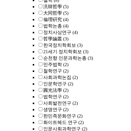
철학
(8)
汎韓哲學
(5)
大同哲學
(5)
倫理硏究
(4)
법학논총
(4)
정치사상연구
(4)
哲學論叢
(3)
한국정치학회보
(3)
21세기 정치학회보
(3)
순천향 인문과학논총
(3)
민주법학
(2)
철학연구
(2)
사회과학논집
(2)
인문학연구
(2)
圓光法學
(2)
법학연구
(2)
사회발전연구
(2)
생명연구
(2)
한민족문화연구
(2)
화이트헤드 연구
(2)
인문사회과학연구
(2)