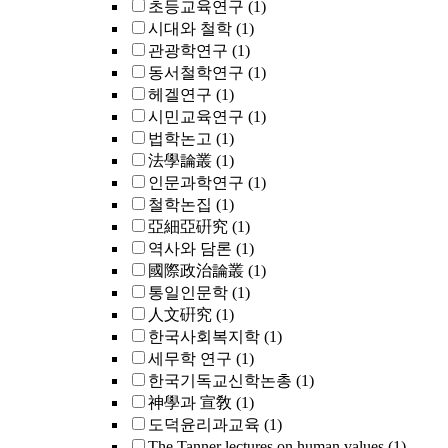
초등교육연구
(1)
시대와 철학
(1)
관광학연구
(1)
동서철학연구
(1)
헤겔연구
(1)
시민교육연구
(1)
법학논고
(1)
法學論叢
(1)
인문과학연구
(1)
철학논집
(1)
亞細亞硏究
(1)
역사와 담론
(1)
國際政治論叢
(1)
통일인문학
(1)
人文硏究
(1)
한국사회복지학
(1)
세무학 연구
(1)
한국기독교신학논총
(1)
神學과 宣敎
(1)
도덕윤리과교육
(1)
The Tanner lectures on human values
(1)