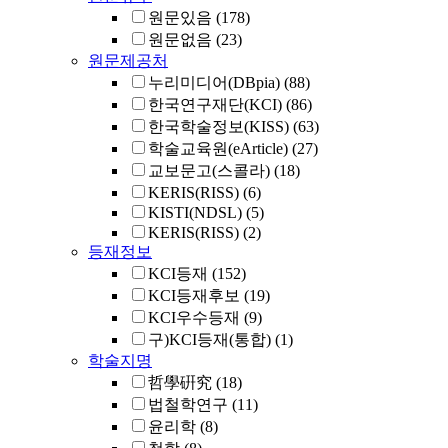
원문있음
(178)
원문없음
(23)
원문제공처
누리미디어(DBpia)
(88)
한국연구재단(KCI)
(86)
한국학술정보(KISS)
(63)
학술교육원(eArticle)
(27)
교보문고(스콜라)
(18)
KERIS(RISS)
(6)
KISTI(NDSL)
(5)
KERIS(RISS)
(2)
등재정보
KCI등재
(152)
KCI등재후보
(19)
KCI우수등재
(9)
구)KCI등재(통합)
(1)
학술지명
哲學硏究
(18)
법철학연구
(11)
윤리학
(8)