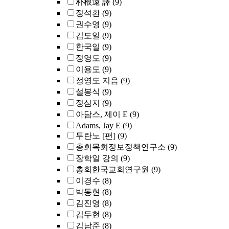
朴根遠 譯
(9)
정석환
(9)
권수영
(9)
김도일
(9)
한국일
(9)
정영도
(9)
이용도
(9)
정영도 지음
(9)
설봉식
(9)
정삼지
(9)
아담스, 제이 E
(9)
Adams, Jay E
(9)
두란노 [편]
(9)
총회목회정보정책연구소
(9)
장학일 강의
(9)
총회한국교회연구원
(9)
이경수
(8)
박동현
(8)
김진영
(8)
김두현
(8)
김남준
(8)