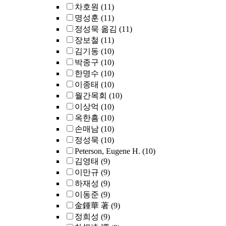
차호원
(11)
명성훈
(11)
정성묵 옮김
(11)
장보철
(11)
김기동
(10)
박종구
(10)
한명수
(10)
이종태
(10)
월간목회
(10)
이상억
(10)
옥한흠
(10)
손매남
(10)
정성묵
(10)
Peterson, Eugene H.
(10)
김영태
(9)
이만규
(9)
하재성
(9)
이동준
(9)
金鍾華 著
(9)
정희성
(9)