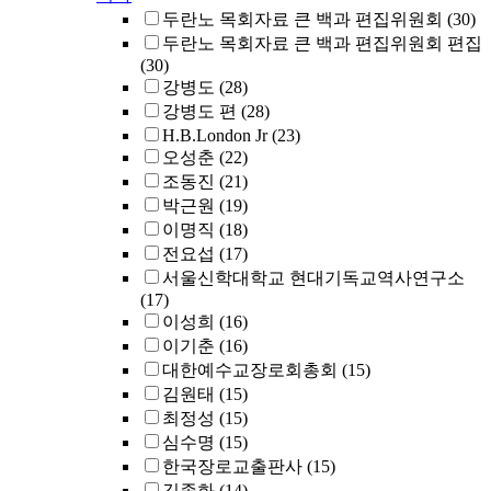
두란노 목회자료 큰 백과 편집위원회
(30)
두란노 목회자료 큰 백과 편집위원회 편집
(30)
강병도
(28)
강병도 편
(28)
H.B.London Jr
(23)
오성춘
(22)
조동진
(21)
박근원
(19)
이명직
(18)
전요섭
(17)
서울신학대학교 현대기독교역사연구소
(17)
이성희
(16)
이기춘
(16)
대한예수교장로회총회
(15)
김원태
(15)
최정성
(15)
심수명
(15)
한국장로교출판사
(15)
김종화
(14)