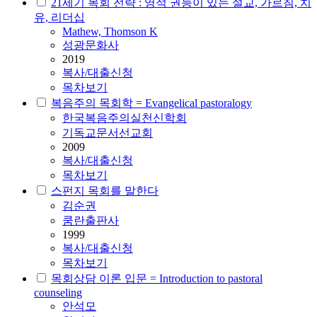
21세기 목회 전략 : 영적 권능이 있는 설교, 가르침, 치
유, 리더십
Mathew, Thomson K
성광문화사
2019
복사/대출신청
목차보기
복음주의 목회학 = Evangelical pastoralogy
한국복음주의실천신학회
기독교문서선교회
2009
복사/대출신청
목차보기
스펀지 목회를 말한다
김순권
쿰란출판사
1999
복사/대출신청
목차보기
목회상담 이론 입문 = Introduction to pastoral
counseling
안석모