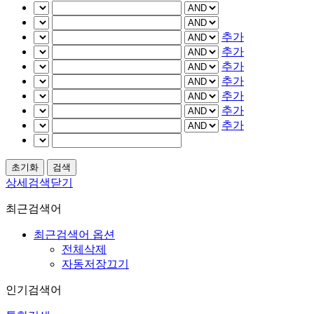
추가
추가
추가
추가
추가
추가
추가
상세검색닫기
최근검색어
최근검색어 옵션
전체삭제
자동저장끄기
인기검색어