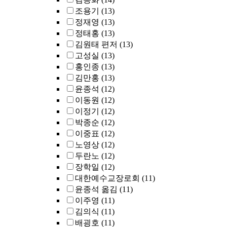
조용기
(13)
정재영
(13)
정태홍
(13)
김원태 편저
(13)
고성실
(13)
홍인종
(13)
김만홍
(13)
윤종석
(12)
이동원
(12)
이정기
(12)
박종순
(12)
이중표
(12)
노영상
(12)
두란노
(12)
장학일
(12)
대한예수교장로회
(11)
윤종석 옮김
(11)
이주영
(11)
김의식
(11)
배굉호
(11)