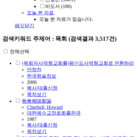
비도서
(106)
오늘 본 자료
오늘 본 자료가 없습니다.
패싯닫기
검색키워드
주제어 : 목회
(검색결과 3,517건)
전체선택
(목회자사역형교회를)평신도사역형교회로 전환하라
안창천
한국학술정보
2006
복사/대출신청
목차보기
牧會相談新論
Clinebell, Howard
대한예수교장로회출판국
1987
복사/대출신청
목차보기