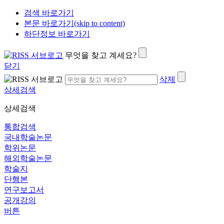
검색 바로가기
본문 바로가기(skip to content)
하단정보 바로가기
무엇을 찾고 계세요?
닫기
삭제
상세검색
상세검색
통합검색
국내학술논문
학위논문
해외학술논문
학술지
단행본
연구보고서
공개강의
버튼