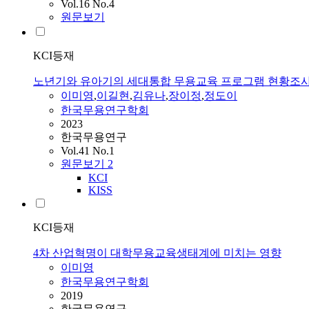
Vol.16 No.4
원문보기
KCI등재
노년기와 유아기의 세대통합 무용교육 프로그램 현황조사
이미영
,
이길현
,
김유나
,
장이정
,
정도이
한국무용연구학회
2023
한국무용연구
Vol.41 No.1
원문보기
2
KCI
KISS
KCI등재
4차 산업혁명이 대학무용교육생태계에 미치는 영향
이미영
한국무용연구학회
2019
한국무용연구