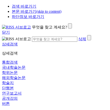
검색 바로가기
본문 바로가기(skip to content)
하단정보 바로가기
무엇을 찾고 계세요?
닫기
삭제
상세검색
상세검색
통합검색
국내학술논문
학위논문
해외학술논문
학술지
단행본
연구보고서
공개강의
버튼