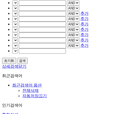
추가
추가
추가
추가
추가
추가
추가
상세검색닫기
최근검색어
최근검색어 옵션
전체삭제
자동저장끄기
인기검색어