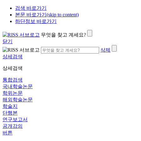
검색 바로가기
본문 바로가기(skip to content)
하단정보 바로가기
무엇을 찾고 계세요?
닫기
삭제
상세검색
상세검색
통합검색
국내학술논문
학위논문
해외학술논문
학술지
단행본
연구보고서
공개강의
버튼