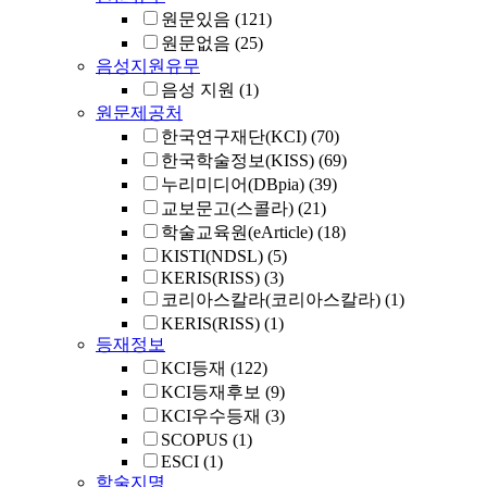
원문있음
(121)
원문없음
(25)
음성지원유무
음성 지원
(1)
원문제공처
한국연구재단(KCI)
(70)
한국학술정보(KISS)
(69)
누리미디어(DBpia)
(39)
교보문고(스콜라)
(21)
학술교육원(eArticle)
(18)
KISTI(NDSL)
(5)
KERIS(RISS)
(3)
코리아스칼라(코리아스칼라)
(1)
KERIS(RISS)
(1)
등재정보
KCI등재
(122)
KCI등재후보
(9)
KCI우수등재
(3)
SCOPUS
(1)
ESCI
(1)
학술지명