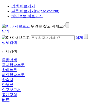
검색 바로가기
본문 바로가기(skip to content)
하단정보 바로가기
무엇을 찾고 계세요?
닫기
삭제
상세검색
상세검색
통합검색
국내학술논문
학위논문
해외학술논문
학술지
단행본
연구보고서
공개강의
버튼