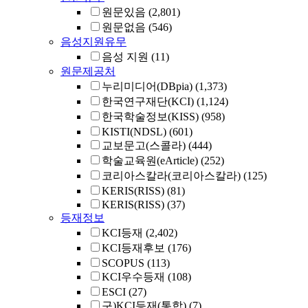
원문있음
(2,801)
원문없음
(546)
음성지원유무
음성 지원
(11)
원문제공처
누리미디어(DBpia)
(1,373)
한국연구재단(KCI)
(1,124)
한국학술정보(KISS)
(958)
KISTI(NDSL)
(601)
교보문고(스콜라)
(444)
학술교육원(eArticle)
(252)
코리아스칼라(코리아스칼라)
(125)
KERIS(RISS)
(81)
KERIS(RISS)
(37)
등재정보
KCI등재
(2,402)
KCI등재후보
(176)
SCOPUS
(113)
KCI우수등재
(108)
ESCI
(27)
구)KCI등재(통합)
(7)