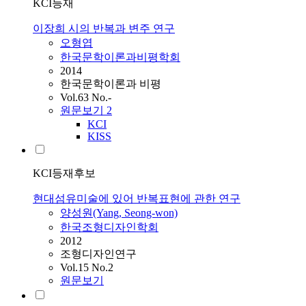
KCI등재
이장희 시의 반복과 변주 연구
오형엽
한국문학이론과비평학회
2014
한국문학이론과 비평
Vol.63 No.-
원문보기
2
KCI
KISS
KCI등재후보
현대섬유미술에 있어 반복표현에 관한 연구
양성원(Yang, Seong-won)
한국조형디자인학회
2012
조형디자인연구
Vol.15 No.2
원문보기