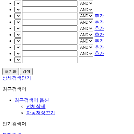
추가
추가
추가
추가
추가
추가
추가
상세검색닫기
최근검색어
최근검색어 옵션
전체삭제
자동저장끄기
인기검색어