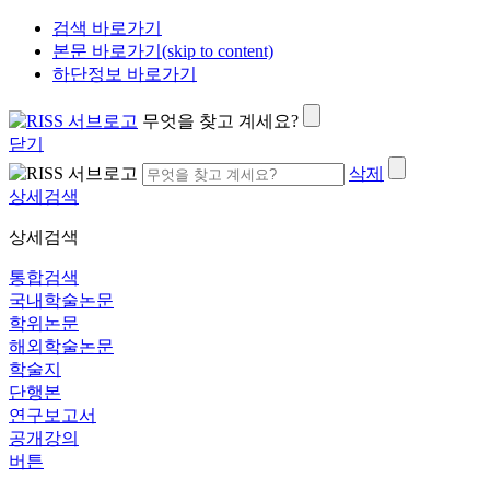
검색 바로가기
본문 바로가기(skip to content)
하단정보 바로가기
무엇을 찾고 계세요?
닫기
삭제
상세검색
상세검색
통합검색
국내학술논문
학위논문
해외학술논문
학술지
단행본
연구보고서
공개강의
버튼