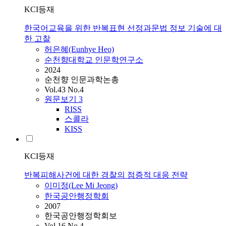
KCI등재
한국어교육을 위한 반복표현 선정과문법 정보 기술에 대
한 고찰
허은혜(Eunhye Heo)
순천향대학교 인문학연구소
2024
순천향 인문과학논총
Vol.43 No.4
원문보기
3
RISS
스콜라
KISS
KCI등재
반복피해사건에 대한 경찰의 점증적 대응 전략
이미정(Lee Mi Jeong)
한국공안행정학회
2007
한국공안행정학회보
Vol.16 No.4