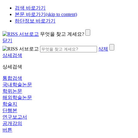
검색 바로가기
본문 바로가기(skip to content)
하단정보 바로가기
무엇을 찾고 계세요?
닫기
삭제
상세검색
상세검색
통합검색
국내학술논문
학위논문
해외학술논문
학술지
단행본
연구보고서
공개강의
버튼