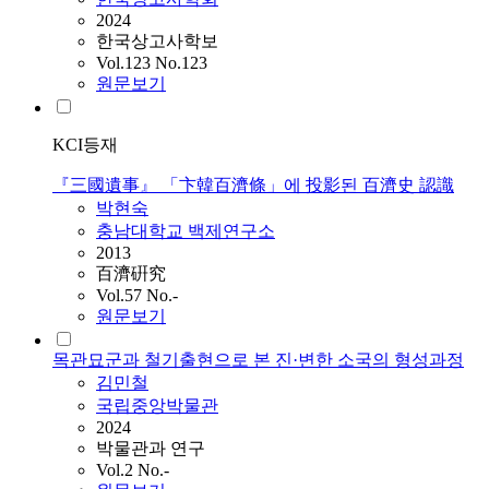
2024
한국상고사학보
Vol.123 No.123
원문보기
KCI등재
『三國遺事』 「卞韓百濟條」에 投影된 百濟史 認識
박현숙
충남대학교 백제연구소
2013
百濟硏究
Vol.57 No.-
원문보기
목관묘군과 철기출현으로 본 진·변한 소국의 형성과정
김민철
국립중앙박물관
2024
박물관과 연구
Vol.2 No.-