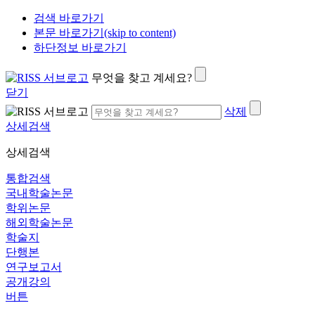
검색 바로가기
본문 바로가기(skip to content)
하단정보 바로가기
무엇을 찾고 계세요?
닫기
삭제
상세검색
상세검색
통합검색
국내학술논문
학위논문
해외학술논문
학술지
단행본
연구보고서
공개강의
버튼