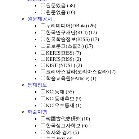
원문있음
(58)
원문없음
(16)
원문제공처
누리미디어(DBpia)
(26)
한국연구재단(KCI)
(17)
한국학술정보(KISS)
(17)
교보문고(스콜라)
(17)
KERIS(RISS)
(7)
KERIS(RISS)
(2)
KISTI(NDSL)
(2)
코리아스칼라(코리아스칼라)
(2)
학술교육원(eArticle)
(1)
등재정보
KCI등재
(55)
KCI등재후보
(9)
KCI우수등재
(1)
학술지명
韓國古代史硏究
(10)
한국상고사학보
(6)
역사와 경계
(5)