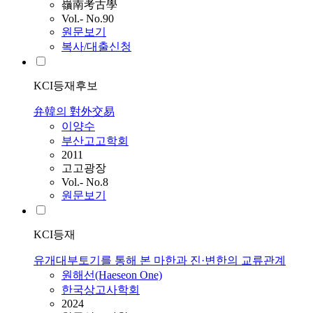
嶺南考古學
Vol.- No.90
원문보기
복사/대출신청
KCI등재후보
弁韓의 對外交易
이양수
부산고고학회
2011
고고광장
Vol.- No.8
원문보기
KCI등재
유개대부토기를 통해 본 마한과 진·변한의 교류관계
원해선(Haeseon One)
한국상고사학회
2024