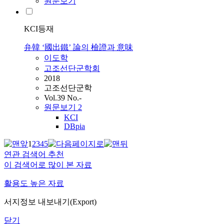
원문보기
KCI등재
弁韓 ‘國出鐵’ 論의 檢證과 意味
이도학
고조선단군학회
2018
고조선단군학
Vol.39 No.-
원문보기
2
KCI
DBpia
1
2
3
4
5
연관 검색어 추천
이 검색어로 많이 본 자료
활용도 높은 자료
서지정보 내보내기(Export)
닫기