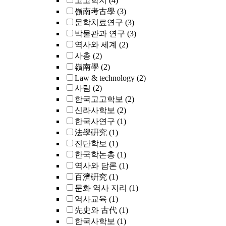
고고학지
(4)
嶺南考古學
(3)
문학치료연구
(3)
박물관과 연구
(3)
역사와 세계
(2)
사총
(2)
嶺南學
(2)
Law & technology
(2)
사림
(2)
한국고고학보
(2)
신라사학보
(2)
한국사연구
(1)
法學硏究
(1)
진단학보
(1)
한국학논총
(1)
역사와 담론
(1)
百濟硏究
(1)
문화 역사 지리
(1)
역사교육
(1)
先史와 古代
(1)
한국사학보
(1)