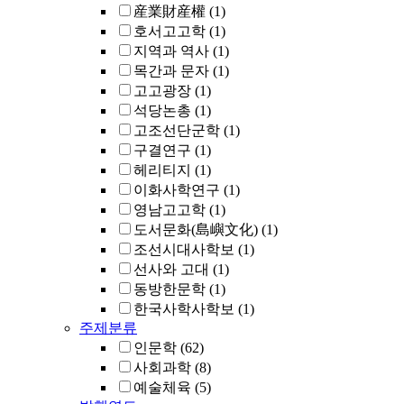
産業財産權
(1)
호서고고학
(1)
지역과 역사
(1)
목간과 문자
(1)
고고광장
(1)
석당논총
(1)
고조선단군학
(1)
구결연구
(1)
헤리티지
(1)
이화사학연구
(1)
영남고고학
(1)
도서문화(島嶼文化)
(1)
조선시대사학보
(1)
선사와 고대
(1)
동방한문학
(1)
한국사학사학보
(1)
주제분류
인문학
(62)
사회과학
(8)
예술체육
(5)