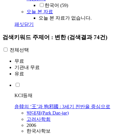
한국어
(59)
오늘 본 자료
오늘 본 자료가 없습니다.
패싯닫기
검색키워드
주제어 : 변한
(검색결과 74건)
전체선택
무료
기관내 무료
유료
KCI등재
弁韓의 ‘王’과 狗邪國 : 3세기 전반을 중심으로
박대재(Park Dae-jae)
고려사학회
2006
한국사학보