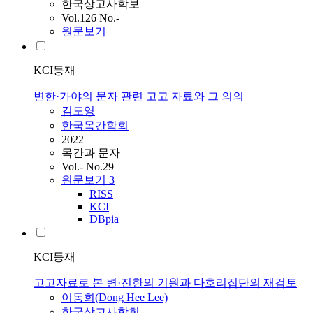
한국상고사학보
Vol.126 No.-
원문보기
KCI등재
변한·가야의 문자 관련 고고 자료와 그 의의
김도영
한국목간학회
2022
목간과 문자
Vol.- No.29
원문보기
3
RISS
KCI
DBpia
KCI등재
고고자료로 본 변·진한의 기원과 다호리집단의 재검토
이동희(Dong Hee Lee)
한국상고사학회