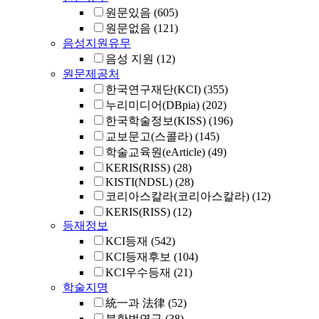
원문있음
(605)
원문없음
(121)
음성지원유무
음성 지원
(12)
원문제공처
한국연구재단(KCI)
(355)
누리미디어(DBpia)
(202)
한국학술정보(KISS)
(196)
교보문고(스콜라)
(145)
학술교육원(eArticle)
(49)
KERIS(RISS)
(28)
KISTI(NDSL)
(28)
코리아스칼라(코리아스칼라)
(12)
KERIS(RISS)
(12)
등재정보
KCI등재
(542)
KCI등재후보
(104)
KCI우수등재
(21)
학술지명
統一과 法律
(52)
북한법연구
(38)