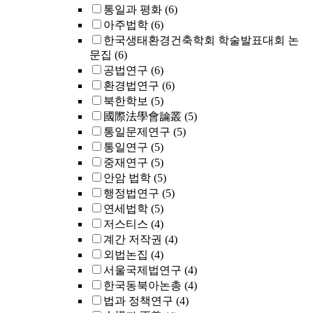
통일과 평화
(6)
아주법학
(6)
한국생태환경건축학회 학술발표대회 논
문집
(6)
공법연구
(6)
환경법연구
(6)
북한학보
(5)
國際法學會論叢
(5)
통일문제연구
(5)
통일연구
(5)
중재연구
(5)
안암 법학
(5)
행정법연구
(5)
연세법학
(5)
저스티스
(4)
계간 저작권
(4)
외법논집
(4)
서울국제법연구
(4)
한국동북아논총
(4)
법과 정책연구
(4)