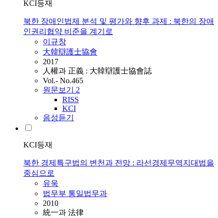
KCI등재
북한 장애인법제 분석 및 평가와 향후 과제 : 북한의 장애
인권리협약 비준을 계기로
이규창
大韓辯護士協會
2017
人權과 正義 : 大韓辯護士協會誌
Vol.- No.465
원문보기
2
RISS
KCI
음성듣기
KCI등재
북한 경제특구법의 변천과 전망 : 라선경제무역지대법을
중심으로
유욱
법무부 통일법무과
2010
統一과 法律