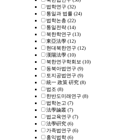
법학연구
(32)
통일과 법률
(24)
법학논총
(22)
통일전략
(14)
북한학연구
(13)
東亞法學
(12)
현대북한연구
(12)
漢陽法學
(10)
북한연구학회보
(10)
동북아법연구
(9)
토지공법연구
(9)
統一 政策 硏究
(8)
법조
(8)
한반도미래연구
(8)
법학논고
(7)
法學論叢
(7)
법교육연구
(7)
法學硏究
(6)
가족법연구
(6)
홍익법학
(6)