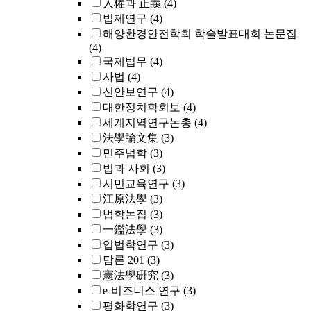
人權과 正義
(4)
법제연구
(4)
해양환경안전학회 학술발표대회 논문집
(4)
국제법무
(4)
사법
(4)
신안보연구
(4)
대한정치학회보
(4)
세계지역연구논총
(4)
法學論文集
(3)
민주법학
(3)
법과 사회
(3)
시민교육연구
(3)
江原法學
(3)
법학논집
(3)
一鑑法學
(3)
입법학연구
(3)
담론 201
(3)
憲法學硏究
(3)
e-비즈니스 연구
(3)
평화학연구
(3)