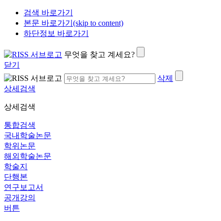
검색 바로가기
본문 바로가기(skip to content)
하단정보 바로가기
무엇을 찾고 계세요?
닫기
삭제
상세검색
상세검색
통합검색
국내학술논문
학위논문
해외학술논문
학술지
단행본
연구보고서
공개강의
버튼