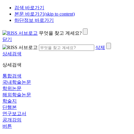
검색 바로가기
본문 바로가기(skip to content)
하단정보 바로가기
무엇을 찾고 계세요?
닫기
삭제
상세검색
상세검색
통합검색
국내학술논문
학위논문
해외학술논문
학술지
단행본
연구보고서
공개강의
버튼