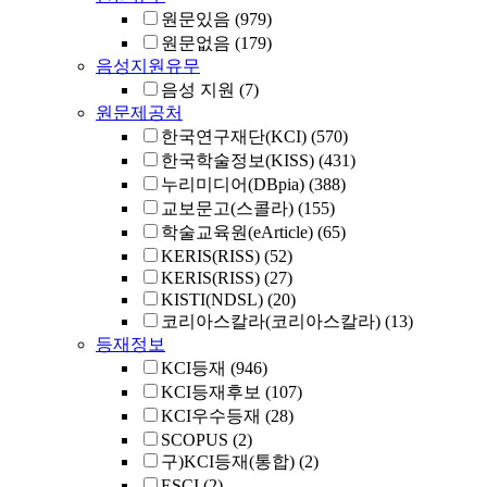
원문있음
(979)
원문없음
(179)
음성지원유무
음성 지원
(7)
원문제공처
한국연구재단(KCI)
(570)
한국학술정보(KISS)
(431)
누리미디어(DBpia)
(388)
교보문고(스콜라)
(155)
학술교육원(eArticle)
(65)
KERIS(RISS)
(52)
KERIS(RISS)
(27)
KISTI(NDSL)
(20)
코리아스칼라(코리아스칼라)
(13)
등재정보
KCI등재
(946)
KCI등재후보
(107)
KCI우수등재
(28)
SCOPUS
(2)
구)KCI등재(통합)
(2)
ESCI
(2)