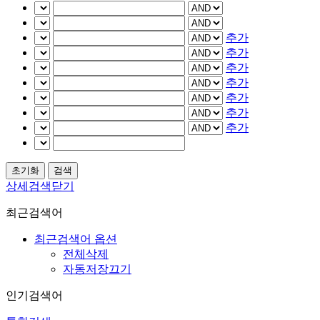
추가
추가
추가
추가
추가
추가
추가
상세검색닫기
최근검색어
최근검색어 옵션
전체삭제
자동저장끄기
인기검색어