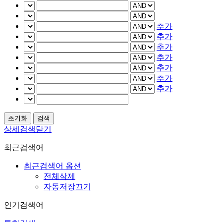
추가
추가
추가
추가
추가
추가
추가
상세검색닫기
최근검색어
최근검색어 옵션
전체삭제
자동저장끄기
인기검색어