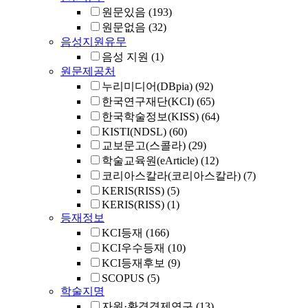
원문있음
(193)
원문없음
(32)
음성지원유무
음성 지원
(1)
원문제공처
누리미디어(DBpia)
(92)
한국연구재단(KCI)
(65)
한국학술정보(KISS)
(64)
KISTI(NDSL)
(60)
교보문고(스콜라)
(29)
학술교육원(eArticle)
(12)
코리아스칼라(코리아스칼라)
(7)
KERIS(RISS)
(5)
KERIS(RISS)
(1)
등재정보
KCI등재
(166)
KCI우수등재
(10)
KCI등재후보
(9)
SCOPUS
(5)
학술지명
자원·환경경제연구
(13)