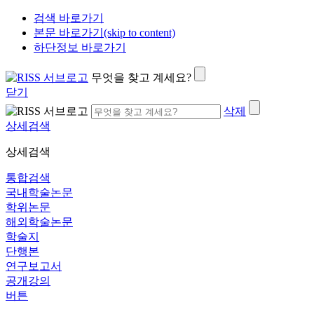
검색 바로가기
본문 바로가기(skip to content)
하단정보 바로가기
무엇을 찾고 계세요?
닫기
삭제
상세검색
상세검색
통합검색
국내학술논문
학위논문
해외학술논문
학술지
단행본
연구보고서
공개강의
버튼