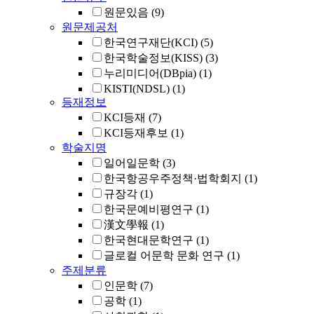
원문있음
(9)
원문제공처
한국연구재단(KCI)
(5)
한국학술정보(KISS)
(3)
누리미디어(DBpia)
(1)
KISTI(NDSL)
(1)
등재정보
KCI등재
(7)
KCI등재후보
(1)
학술지명
일어일문학
(3)
한국항공우주정책·법학회지
(1)
규장각
(1)
한국문예비평연구
(1)
漢文學報
(1)
한국현대문학연구
(1)
글로컬 어문학 문화 연구
(1)
주제분류
인문학
(7)
공학
(1)