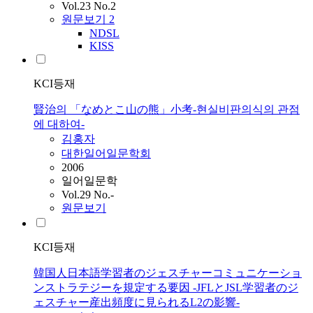
Vol.23 No.2
원문보기
2
NDSL
KISS
KCI등재
賢治의 「なめとこ山の熊」小考-현실비판의식의 관점
에 대하여-
김홍자
대한일어일문학회
2006
일어일문학
Vol.29 No.-
원문보기
KCI등재
韓国人日本語学習者のジェスチャーコミュニケーショ
ンストラテジーを規定する要因 -JFLとJSL学習者のジ
ェスチャー産出頻度に見られるL2の影響-