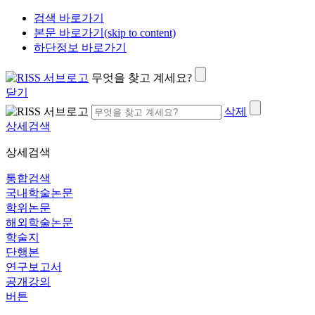
검색 바로가기
본문 바로가기(skip to content)
하단정보 바로가기
무엇을 찾고 계세요?
닫기
삭제
상세검색
상세검색
통합검색
국내학술논문
학위논문
해외학술논문
학술지
단행본
연구보고서
공개강의
버튼