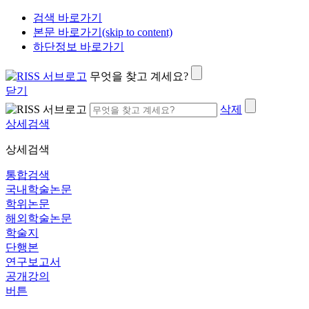
검색 바로가기
본문 바로가기(skip to content)
하단정보 바로가기
무엇을 찾고 계세요?
닫기
삭제
상세검색
상세검색
통합검색
국내학술논문
학위논문
해외학술논문
학술지
단행본
연구보고서
공개강의
버튼