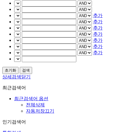
추가
추가
추가
추가
추가
추가
추가
상세검색닫기
최근검색어
최근검색어 옵션
전체삭제
자동저장끄기
인기검색어