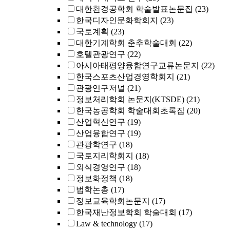
대한환경공학회 학술발표논문집
(23)
한국디자인문화학회지
(23)
국토계획
(23)
대한기계학회 춘추학술대회
(22)
호텔관광연구
(22)
아시아태평양융합연구교류논문지
(22)
한국스포츠산업경영학회지
(21)
관광연구저널
(21)
정보처리학회 논문지(KTSDE)
(21)
한국농공학회 학술대회초록집
(20)
산업혁신연구
(19)
산업융합연구
(19)
관광학연구
(18)
국토지리학회지
(18)
외식경영연구
(18)
정보화정책
(18)
법학논총
(17)
정보교육학회논문지
(17)
한국재난정보학회 학술대회
(17)
Law & technology
(17)