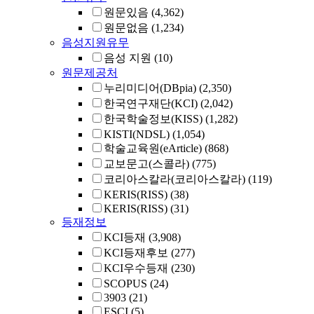
원문있음
(4,362)
원문없음
(1,234)
음성지원유무
음성 지원
(10)
원문제공처
누리미디어(DBpia)
(2,350)
한국연구재단(KCI)
(2,042)
한국학술정보(KISS)
(1,282)
KISTI(NDSL)
(1,054)
학술교육원(eArticle)
(868)
교보문고(스콜라)
(775)
코리아스칼라(코리아스칼라)
(119)
KERIS(RISS)
(38)
KERIS(RISS)
(31)
등재정보
KCI등재
(3,908)
KCI등재후보
(277)
KCI우수등재
(230)
SCOPUS
(24)
3903
(21)
ESCI
(5)