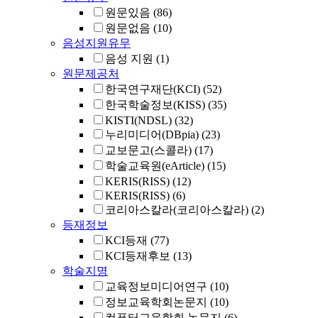
원문있음
(86)
원문없음
(10)
음성지원유무
음성 지원
(1)
원문제공처
한국연구재단(KCI)
(52)
한국학술정보(KISS)
(35)
KISTI(NDSL)
(32)
누리미디어(DBpia)
(23)
교보문고(스콜라)
(17)
학술교육원(eArticle)
(15)
KERIS(RISS)
(12)
KERIS(RISS)
(6)
코리아스칼라(코리아스칼라)
(2)
등재정보
KCI등재
(77)
KCI등재후보
(13)
학술지명
교육정보미디어연구
(10)
정보교육학회논문지
(10)
컴퓨터교육학회 논문지
(6)