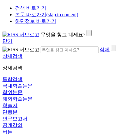
검색 바로가기
본문 바로가기(skip to content)
하단정보 바로가기
무엇을 찾고 계세요?
닫기
삭제
상세검색
상세검색
통합검색
국내학술논문
학위논문
해외학술논문
학술지
단행본
연구보고서
공개강의
버튼