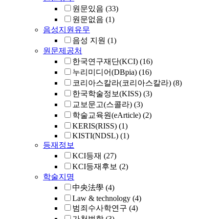
원문있음
(33)
원문없음
(1)
음성지원유무
음성 지원
(1)
원문제공처
한국연구재단(KCI)
(16)
누리미디어(DBpia)
(16)
코리아스칼라(코리아스칼라)
(8)
한국학술정보(KISS)
(3)
교보문고(스콜라)
(3)
학술교육원(eArticle)
(2)
KERIS(RISS)
(1)
KISTI(NDSL)
(1)
등재정보
KCI등재
(27)
KCI등재후보
(2)
학술지명
中央法學
(4)
Law & technology
(4)
범죄수사학연구
(4)
가천법학
(3)