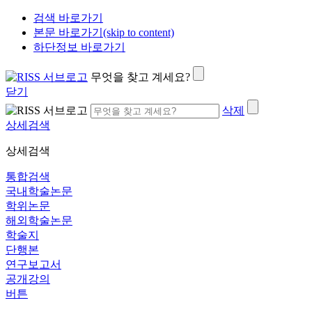
검색 바로가기
본문 바로가기(skip to content)
하단정보 바로가기
무엇을 찾고 계세요?
닫기
삭제
상세검색
상세검색
통합검색
국내학술논문
학위논문
해외학술논문
학술지
단행본
연구보고서
공개강의
버튼